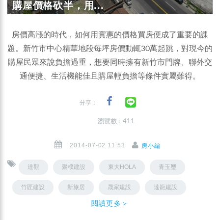
購屋價格砍半，用...
房價高漲的時代，如何用實惠的價格買房便成了重要的課
題。新竹市中心精華地段每坪房價動輒30萬起跳，對現今的
購屋民眾來說負擔過重，想要同時擁有新竹市門牌、聯外交
通便捷、生活機能佳且購屋輕負擔等條件實屬難得。
分享：
瀏覽數 : 411
2014-07-02 11:53
房小編
達觀
聚樸建設
東大HOLA
青玉璽
竹匠建設
新旅居
晟家建設
達龍建設
閱讀更多＞