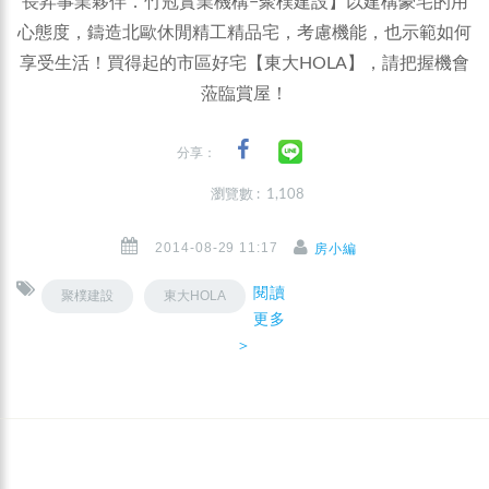
長昇事業夥伴．竹冠實業機構−聚樸建設】以建構豪宅的用
心態度，鑄造北歐休閒精工精品宅，考慮機能，也示範如何
享受生活！買得起的市區好宅【東大HOLA】，請把握機會
蒞臨賞屋！
分享：
瀏覽數 : 1,108
2014-08-29 11:17
房小編
閱讀
聚樸建設
東大HOLA
更多
＞