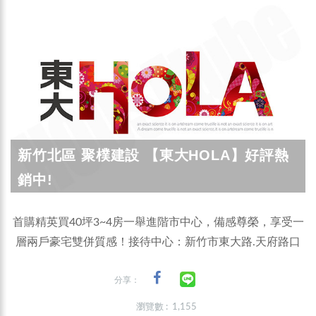
新竹北區 聚樸建設 【東大HOLA】好評熱
銷中!
首購精英買40坪3~4房一舉進階市中心，備感尊榮，享受一
層兩戶豪宅雙併質感！接待中心：新竹市東大路.天府路口
分享：
瀏覽數 : 1,155