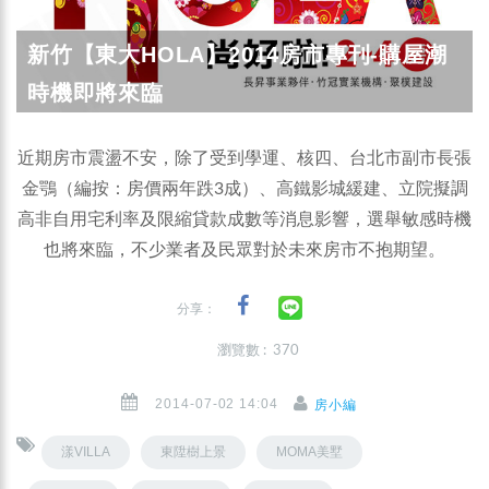
新竹【東大HOLA】2014房市專刊-購屋潮
時機即將來臨
近期房市震盪不安，除了受到學運、核四、台北市副市長張
金鶚（編按：房價兩年跌3成）、高鐵影城緩建、立院擬調
高非自用宅利率及限縮貸款成數等消息影響，選舉敏感時機
也將來臨，不少業者及民眾對於未來房市不抱期望。
分享：
瀏覽數 : 370
2014-07-02 14:04
房小編
漾VILLA
東陞樹上景
MOMA美墅