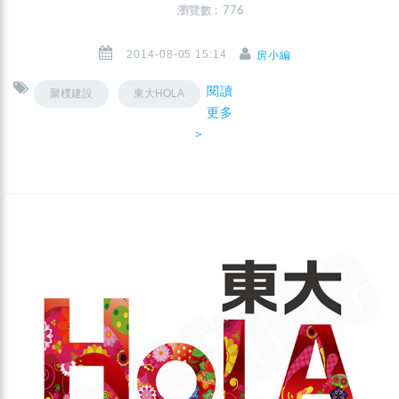
瀏覽數 : 776
2014-08-05 15:14
房小編
閱讀
聚樸建設
東大HOLA
更多
＞