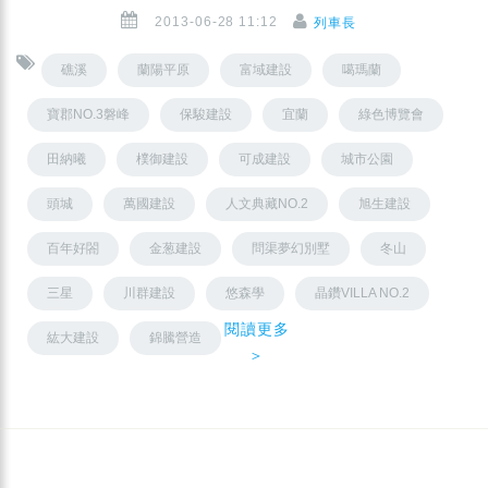
2013-06-28 11:12
列車長
礁溪
蘭陽平原
富域建設
噶瑪蘭
寶郡NO.3磐峰
保駿建設
宜蘭
綠色博覽會
田納曦
樸御建設
可成建設
城市公園
頭城
萬國建設
人文典藏NO.2
旭生建設
百年好閤
金葱建設
問渠夢幻別墅
冬山
三星
川群建設
悠森學
晶鑽VILLA NO.2
閱讀更多
紘大建設
錦騰營造
＞