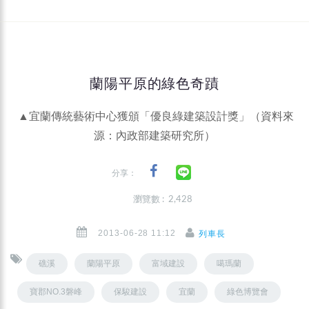
蘭陽平原的綠色奇蹟
▲宜蘭傳統藝術中心獲頒「優良綠建築設計獎」（資料來
源：內政部建築研究所）
分享：
瀏覽數 : 2,428
2013-06-28 11:12
列車長
礁溪
蘭陽平原
富域建設
噶瑪蘭
寶郡NO.3磐峰
保駿建設
宜蘭
綠色博覽會