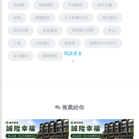
田納曦
樸御建設
可成建設
城市公園
頭城
萬國建設
人文典藏NO.2
旭生建設
百年好閤
金葱建設
問渠夢幻別墅
冬山
三星
川群建設
悠森學
晶鑽VILLA NO.2
閱讀更多
紘大建設
錦騰營造
＞
推薦給你