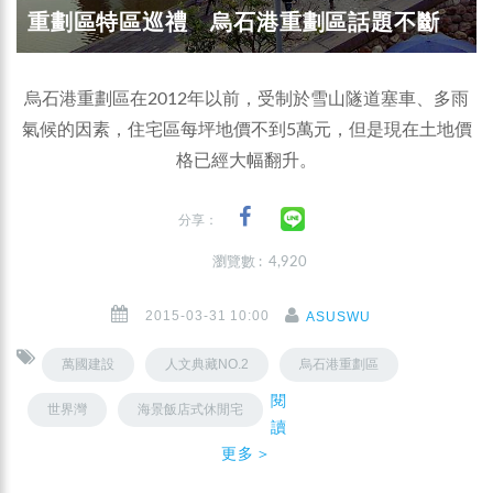
重劃區特區巡禮 烏石港重劃區話題不斷
烏石港重劃區在2012年以前，受制於雪山隧道塞車、多雨
氣候的因素，住宅區每坪地價不到5萬元，但是現在土地價
格已經大幅翻升。
分享：
瀏覽數 : 4,920
2015-03-31 10:00
ASUSWU
萬國建設
人文典藏NO.2
烏石港重劃區
閱
世界灣
海景飯店式休閒宅
讀
更多＞