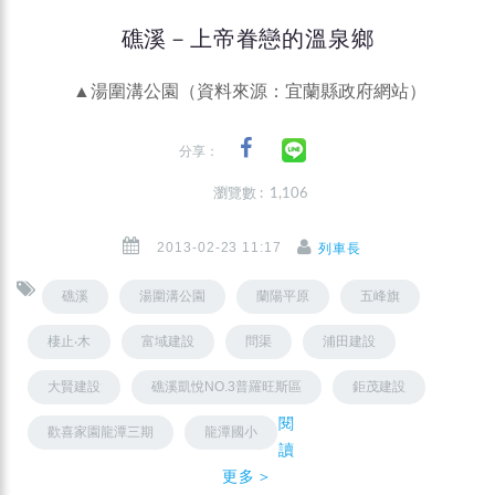
礁溪－上帝眷戀的溫泉鄉
▲湯圍溝公園（資料來源：宜蘭縣政府網站）
分享：
瀏覽數 : 1,106
2013-02-23 11:17
列車長
礁溪
湯圍溝公園
蘭陽平原
五峰旗
棲止‧木
富域建設
問渠
浦田建設
大賢建設
礁溪凱悅NO.3普羅旺斯區
鉅茂建設
閱
歡喜家園龍潭三期
龍潭國小
讀
更多＞