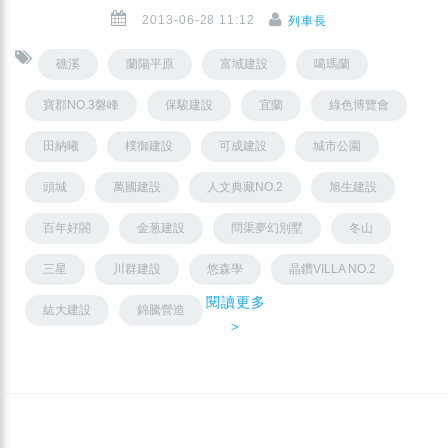
2013-06-28 11:12
列車長
礁溪
蘭陽平原
富域建設
噶瑪蘭
寶郡NO.3磐峰
保駿建設
宜蘭
綠色博覽會
田納曦
樸御建設
可成建設
城市公園
頭城
萬國建設
人文典藏NO.2
旭生建設
百年好閤
金葱建設
問渠夢幻別墅
冬山
三星
川群建設
悠森學
晶鑽VILLA NO.2
閱讀更多
紘大建設
錦騰營造
＞