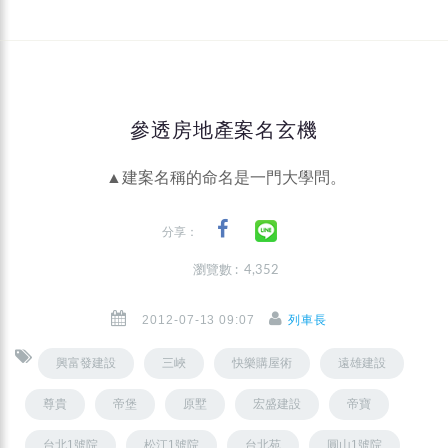
參透房地產案名玄機
▲建案名稱的命名是一門大學問。
分享：
瀏覽數 : 4,352
2012-07-13 09:07
列車長
興富發建設
三峽
快樂購屋術
遠雄建設
尊貴
帝堡
原墅
宏盛建設
帝寶
台北1號院
松江1號院
台北苑
圓山1號院