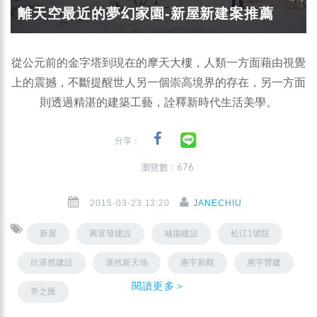
離天空最近的夢幻家園-新屋新建案推薦
從公元前的金字塔到現在的摩天大樓，人類一方面藉由視覺
上的震撼，不斷提醒世人另一個崇高境界的存在，另一方面
則透過精湛的建築工藝，詮釋新時代生活美學。
分享：
瀏覽數 : 676
2015-03-23 13:20
JANECHIU
新屋
興富發建設
城揚建設
松江1號院
欣湛然建設
湛然新天地
惠宇新觀
惠宇營建
閱讀更多＞
帝之匯