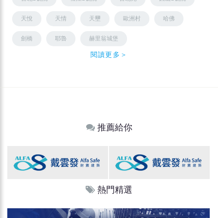
天悅
天情
天壐
歐洲村
哈佛
劍橋
耶魯
赫里翁城堡
閱讀更多＞
推薦給你
熱門精選