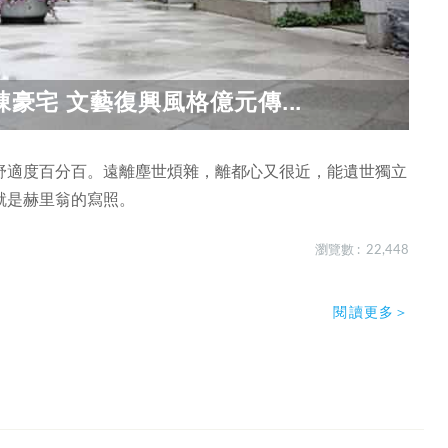
棟豪宅 文藝復興風格億元傳...
舒適度百分百。遠離塵世煩雜，離都心又很近，能遺世獨立
就是赫里翁的寫照。
瀏覽數 : 22,448
閱讀更多＞