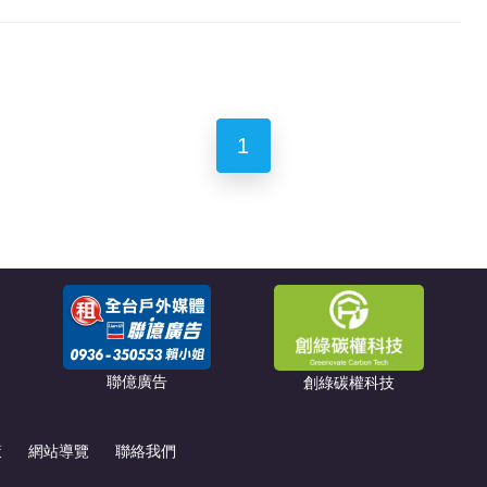
1
聯億廣告
創綠碳權科技
策
網站導覽
聯絡我們