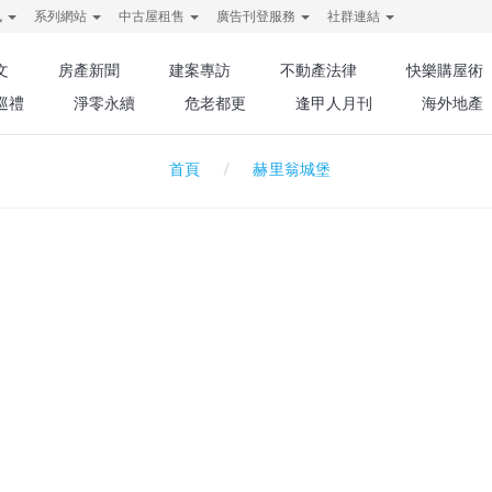
訊
系列網站
中古屋租售
廣告刊登服務
社群連結
文
房產新聞
建案專訪
不動產法律
快樂購屋術
巡禮
淨零永續
危老都更
逢甲人月刊
海外地產
赫里翁城堡
首頁