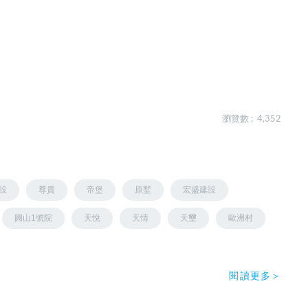
瀏覽數 : 4,352
設
尊貴
帝堡
原墅
宏盛建設
圓山1號院
天悅
天情
天壐
歐洲村
閱讀更多＞