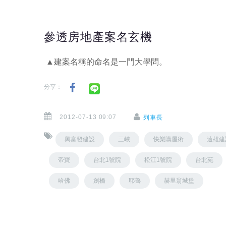
參透房地產案名玄機
▲建案名稱的命名是一門大學問。
分享：
2012-07-13 09:07
列車長
興富發建設
三峽
快樂購屋術
遠雄建
帝寶
台北1號院
松江1號院
台北苑
哈佛
劍橋
耶魯
赫里翁城堡