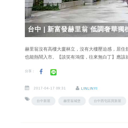
台中 | 新富發赫里翁 低調奢華獨
赫里翁沒有高樓大廈林立，沒有大樓壓迫感，居住
也能熱鬧入市。【談笑有鴻儒，往來無白丁】應該
分享：
2017-04-17 09:31
LINLINYI
台中新屋
赫里翁城堡
台中西屯區買新屋