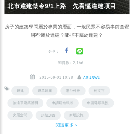
北市違建禁令9/1上路 先看懂違建項目
房子的建築學問屬於專業的層面，一般民眾不容易事前查覺
哪些屬於違建？哪些不屬於違建？
分享：
瀏覽數 : 2,166
2015-09-01 10:38
ASUSWU
違建
違章建築
陽台外推
柯文哲
無違章建築證明
申請建造執照
申請雜項執照
夾層空間
頂樓加蓋
新增設施
閱讀更多＞