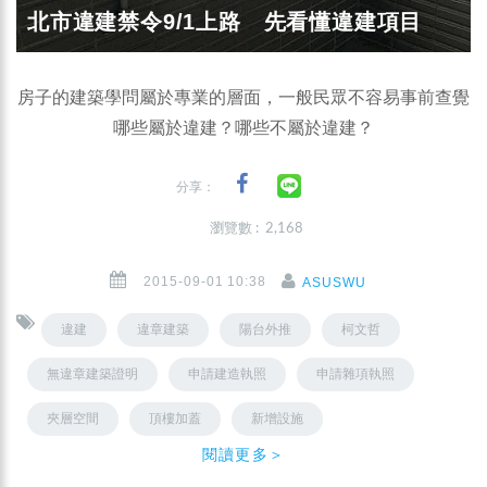
北市違建禁令9/1上路 先看懂違建項目
房子的建築學問屬於專業的層面，一般民眾不容易事前查覺
哪些屬於違建？哪些不屬於違建？
分享：
瀏覽數 : 2,168
2015-09-01 10:38
ASUSWU
違建
違章建築
陽台外推
柯文哲
無違章建築證明
申請建造執照
申請雜項執照
夾層空間
頂樓加蓋
新增設施
閱讀更多＞