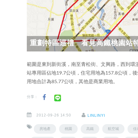
重劃特區巡禮 看見高鐵桃園站
範圍是東到新街溪，南至青松街、文興路，西到環溪
站專用區佔地19.7公頃，住宅用地為157.8公頃
用地合計為85.77公頃，其他是商業用地。
分享：
2012-09-26 14:50
LINLINYI
房地產
桃園
高鐵
航空城
佳