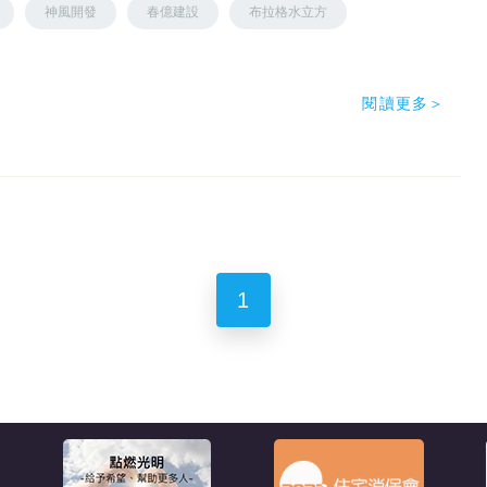
神風開發
春億建設
布拉格水立方
閱讀更多＞
1