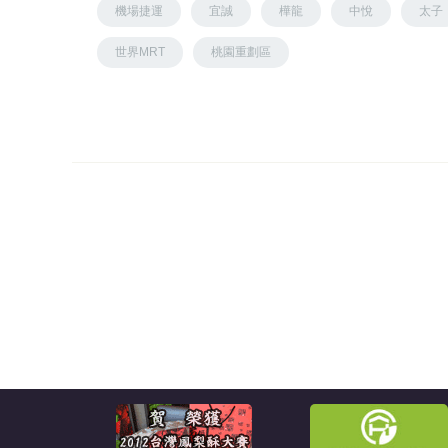
機場捷運
宜誠
樺龍
中悅
太子
世界MRT
桃園重劃區