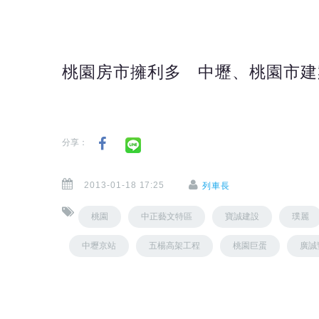
桃園房市擁利多 中壢、桃園市建
分享：
2013-01-18 17:25
列車長
桃園
中正藝文特區
寶誠建設
璞麗
中壢京站
五楊高架工程
桃園巨蛋
廣誠