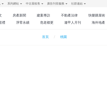
訊
系列網站
中古屋租售
廣告刊登服務
社群連結
文
房產新聞
建案專訪
不動產法律
快樂購屋術
巡禮
淨零永續
危老都更
逢甲人月刊
海外地產
桃園
首頁