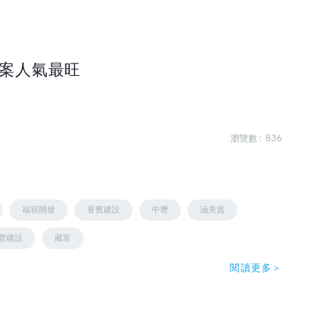
案人氣最旺
瀏覽數 : 836
福容開發
香賓建設
中壢
涵美賞
豐建設
藏富
閱讀更多＞