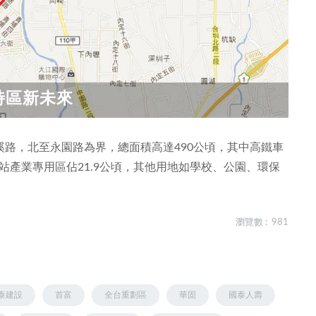
特區新未來
路，北至永園路為界，總面積高達490公頃，其中高鐵車
，後站產業專用區佔21.9公頃，其他用地如學校、公園、環保
瀏覽數 : 981
泰建設
首富
全台重劃區
華固
國泰人壽