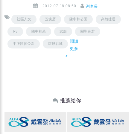
2012-07-18 08:50
列車長
社區人文
五塊厝
陳中和公園
高雄捷運
R8
陳中和墓
武廟
關聖帝君
閱讀
中正體育公園
環球影城
更多
＞
推薦給你