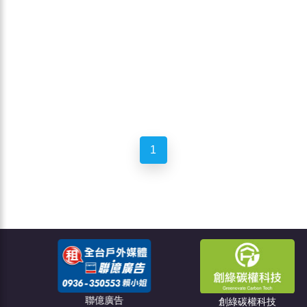
1
聯億廣告
創綠碳權科技