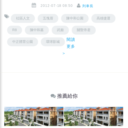
2012-07-18 08:50
列車長
社區人文
五塊厝
陳中和公園
高雄捷運
R8
陳中和墓
武廟
關聖帝君
閱讀
中正體育公園
環球影城
更多
＞
推薦給你