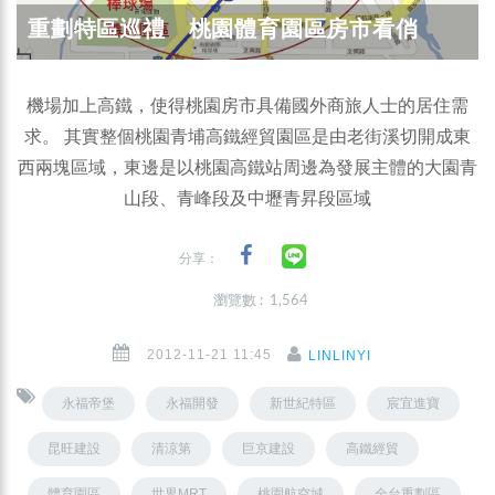
重劃特區巡禮 桃園體育園區房市看俏
機場加上高鐵，使得桃園房市具備國外商旅人士的居住需
求。 其實整個桃園青埔高鐵經貿園區是由老街溪切開成東
西兩塊區域，東邊是以桃園高鐵站周邊為發展主體的大園青
山段、青峰段及中壢青昇段區域
分享：
瀏覽數 : 1,564
2012-11-21 11:45
LINLINYI
永福帝堡
永福開發
新世紀特區
宸宜進寶
昆旺建設
清涼第
巨京建設
高鐵經貿
體育園區
世界MRT
桃園航空城
全台重劃區