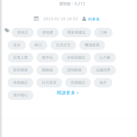
瀏覽數 : 8,272
2013-01-15 16:52
列車長
房地王
房地產
興富發建設
三峽
淡水
林口
合宜住宅
機場捷運
宏泰人壽
都市化
永裕居建設
心六藝
群祥開發
圓舞曲
漢翔開發
法國四季
偉築建設
日月星辰
良將建設
涵月
閱讀更多＞
海洋都心