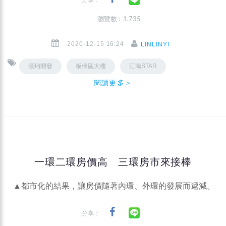
瀏覽數 : 1,735
2020-12-15 16:24
LINLINYI
漢翔開發
板橋區大樓
江南STAR
閱讀更多＞
一環二環房價高 三環房市來接棒
▲都市化的結果，讓房價隨著內環、外環的發展而遞減。
分享：