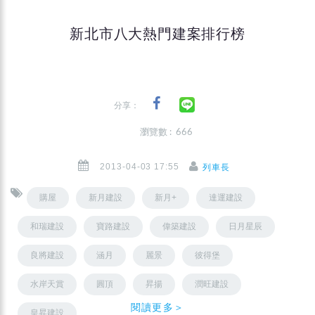
新北市八大熱門建案排行榜
分享：
瀏覽數 : 666
2013-04-03 17:55
列車長
購屋
新月建設
新月+
達運建設
和瑞建設
寶路建設
偉築建設
日月星辰
良將建設
涵月
麗景
彼得堡
水岸天賞
圓頂
昇揚
潤旺建設
閱讀更多＞
皇昇建設