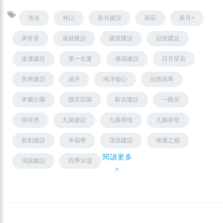
淡水
林口
新月建設
新莊
新月+
興富發
遠雄建設
麗寶建設
冠德建設
達運建設
第一名廈
偉築建設
日月星辰
良將建設
涵月
海洋都心
冠德鼎華
米蘭公園
微笑莊園
駿吉建設
一匯所
彼得堡
九揚建設
九揚香悅
九揚香登
群創建設
幸福學
茂德建設
璀璨之都
閱讀更多
鴻築建設
四季水漾
＞