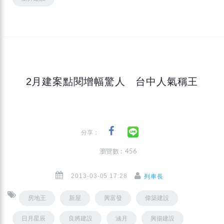
2月建案點閱增幅驚人 台中人氣稱王
分享：
瀏覽數 : 456
2013-03-05 17:28
列車長
房地王
新屋
興富發
偉築建設
日月星辰
良將建設
涵月
興揚建設