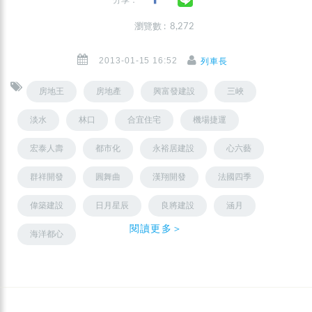
分享：
瀏覽數 : 8,272
2013-01-15 16:52
列車長
房地王
房地產
興富發建設
三峽
淡水
林口
合宜住宅
機場捷運
宏泰人壽
都市化
永裕居建設
心六藝
群祥開發
圓舞曲
漢翔開發
法國四季
偉築建設
日月星辰
良將建設
涵月
閱讀更多＞
海洋都心