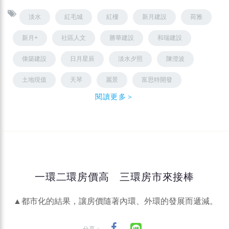
淡水
紅毛城
紅樓
新月建設
荷雅
新月+
社區人文
勝華建設
和瑞建設
偉築建設
日月星辰
淡水夕照
陳澄波
土地現值
天琴
麗景
富思特開發
閱讀更多＞
一環二環房價高 三環房市來接棒
▲都市化的結果，讓房價隨著內環、外環的發展而遞減。