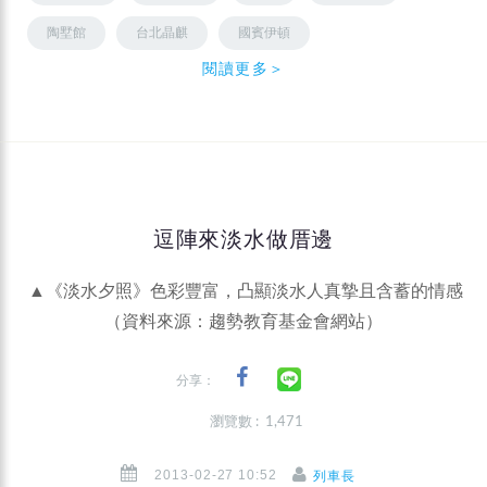
陶墅館
台北晶麒
國賓伊頓
閱讀更多＞
逗陣來淡水做厝邊
▲《淡水夕照》色彩豐富，凸顯淡水人真摯且含蓄的情感
（資料來源：趨勢教育基金會網站）
分享：
瀏覽數 : 1,471
2013-02-27 10:52
列車長