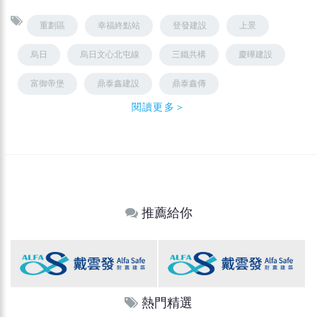
重劃區
幸福終點站
登發建設
上景
烏日
烏日文心北屯線
三鐵共構
慶曄建設
富御帝堡
鼎泰鑫建設
鼎泰鑫傳
閱讀更多＞
推薦給你
熱門精選