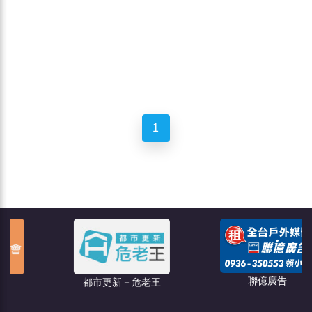
1
聯億廣告
都市更新－危老王