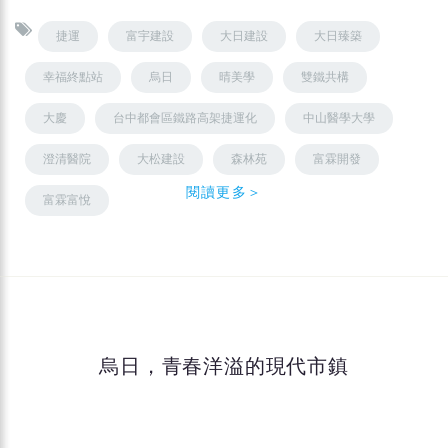
捷運
富宇建設
大日建設
大日臻築
幸福終點站
烏日
晴美學
雙鐵共構
大慶
台中都會區鐵路高架捷運化
中山醫學大學
澄清醫院
大松建設
森林苑
富霖開發
閱讀更多＞
富霖富悅
烏日，青春洋溢的現代市鎮