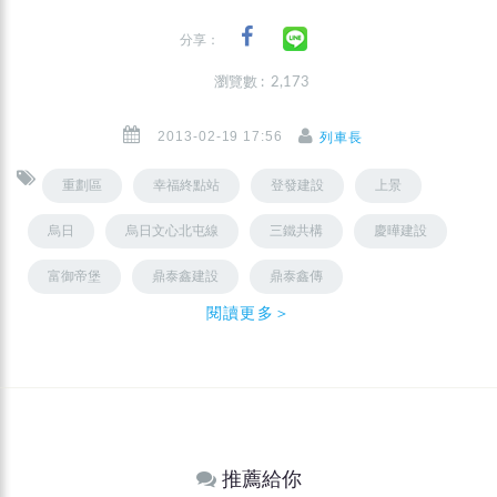
分享：
瀏覽數 : 2,173
2013-02-19 17:56
列車長
重劃區
幸福終點站
登發建設
上景
烏日
烏日文心北屯線
三鐵共構
慶曄建設
富御帝堡
鼎泰鑫建設
鼎泰鑫傳
閱讀更多＞
推薦給你