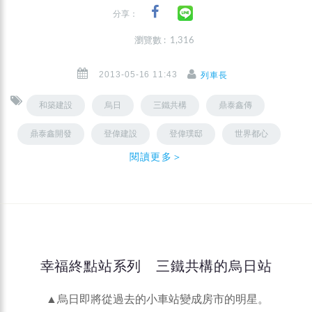
分享：
瀏覽數 : 1,316
2013-05-16 11:43
列車長
和築建設
烏日
三鐵共構
鼎泰鑫傳
鼎泰鑫開發
登偉建設
登偉璞邸
世界都心
閱讀更多＞
幸福終點站系列 三鐵共構的烏日站
▲烏日即將從過去的小車站變成房市的明星。