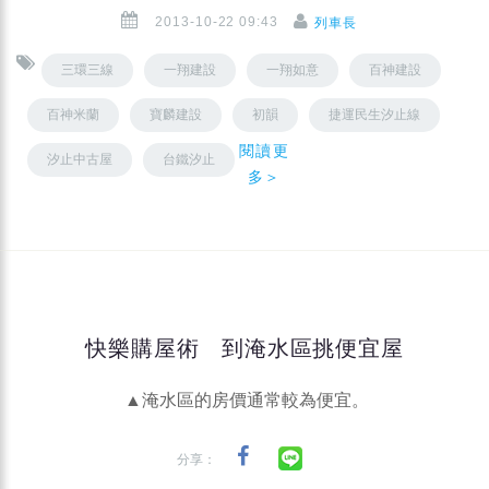
2013-10-22 09:43
列車長
三環三線
一翔建設
一翔如意
百神建設
百神米蘭
寶麟建設
初韻
捷運民生汐止線
閱讀更
汐止中古屋
台鐵汐止
多＞
快樂購屋術 到淹水區挑便宜屋
▲淹水區的房價通常較為便宜。
分享：