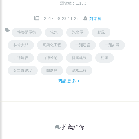
瀏覽數 : 1,173
2013-08-23 11:25
列車長
快樂購屋術
淹水
泡水屋
颱風
林肯大郡
高架化工程
一翔建設
一翔如意
百神建設
百神米蘭
寶麟建設
初韻
金華泰建設
蘭庭序
治水工程
閱讀更多＞
推薦給你