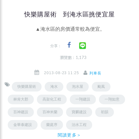
快樂購屋術 到淹水區挑便宜屋
▲淹水區的房價通常較為便宜。
分享：
瀏覽數 : 1,173
2013-08-23 11:25
列車長
快樂購屋術
淹水
泡水屋
颱風
林肯大郡
高架化工程
一翔建設
一翔如意
百神建設
百神米蘭
寶麟建設
初韻
金華泰建設
蘭庭序
治水工程
閱讀更多＞