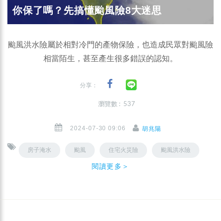
你保了嗎？先搞懂颱風險8大迷思
颱風洪水險屬於相對冷門的產物保險，也造成民眾對颱風險
相當陌生，甚至產生很多錯誤的認知。
分享：
瀏覽數 : 537
2024-07-30 09:06
胡兆陽
房子淹水
颱風
住宅火災險
颱風洪水險
閱讀更多＞