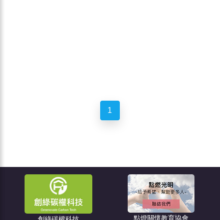
1
點燈關懷教育協會
創綠碳權科技
住