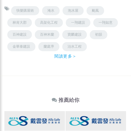
快樂購屋術
淹水
泡水屋
颱風
林肯大郡
高架化工程
一翔建設
一翔如意
百神建設
百神米蘭
寶麟建設
初韻
金華泰建設
蘭庭序
治水工程
閱讀更多＞
推薦給你