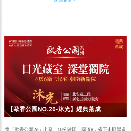
【歐香公園NO.26-沐光】經典落成
從「歐香公園26」出發，10分鐘即上國道8，省下市區彎道