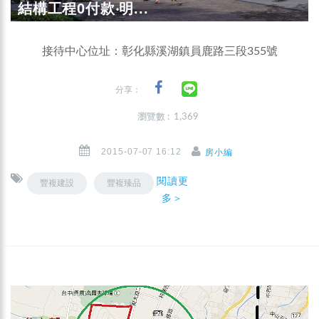
結構工程0付款‧明...
接待中心位址：彰化縣溪湖鎮員鹿路三段355號
分享：
瀏覽數 : 1,369
2015-07-07 16:12
房小編
閱讀更
豐複建設
豐複臻品
多＞