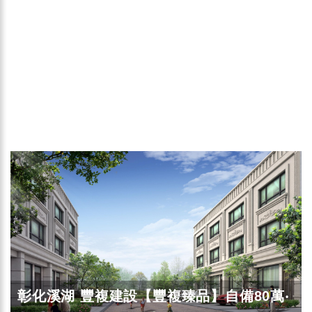
彰化溪湖 豐複建設【豐複臻品】自備80萬‧