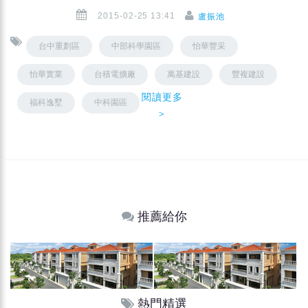
2015-02-25 13:41
盧振池
台中重劃區
中部科學園區
怡華豐采
怡華實業
台積電擴廠
萬基建設
豐複建設
閱讀更多
福科逸墅
中科園區
＞
推薦給你
熱門精選