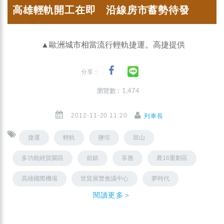
高雄輕軌開工在即 沿線房市蓄勢待發
▲歐洲城市相當流行輕軌捷運。高捷提供
分享：
瀏覽數 : 1,474
2012-11-20 11:20
列車長
捷運
輕軌
鹽埕
鼓山
多功能經貿園區
前鎮
苓雅
農16重劃區
高雄國際機場
世貿展覽會議中心
夢時代
閱讀更多＞