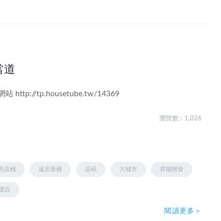
當道
網站
http://tp.housetube.tw/14369
瀏覽數 : 1,026
意晶棧
遠宏香榭
晶硯
方城市
昇陽開發
建設
閱讀更多＞