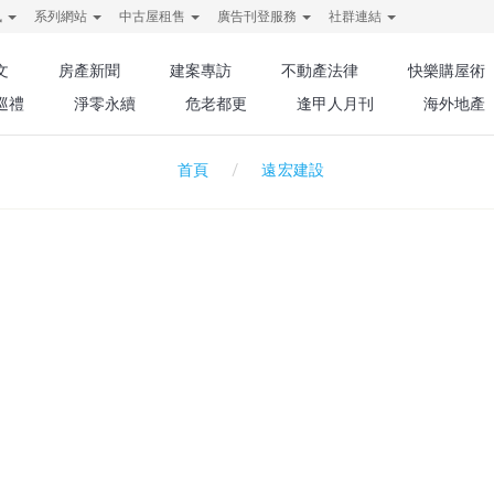
訊
系列網站
中古屋租售
廣告刊登服務
社群連結
文
房產新聞
建案專訪
不動產法律
快樂購屋術
巡禮
淨零永續
危老都更
逢甲人月刊
海外地產
遠宏建設
首頁