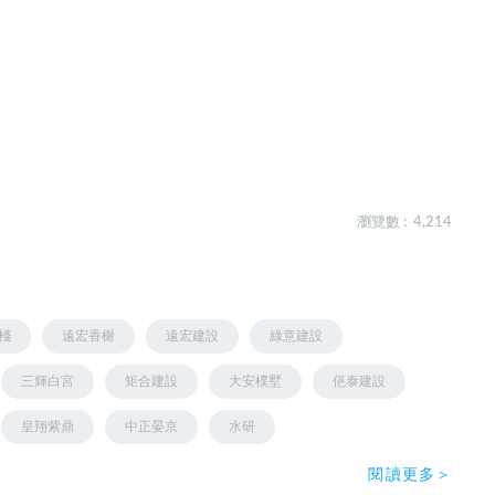
瀏覽數 : 4,214
棧
遠宏香榭
遠宏建設
綠意建設
三輝白宮
矩合建設
大安樸墅
俋泰建設
皇翔紫鼎
中正晏京
水研
閱讀更多＞