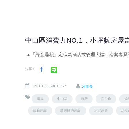
中山區消費力NO.1，小坪數房屋
▲「綠意晶棧」定位為酒店式管理大樓，建案專屬
分享：
2013-01-28 13:57
列車長
購屋
中山區
買房
京手作
綠
馥勤建設
鑫興國際建設
遠宏建設
綠意