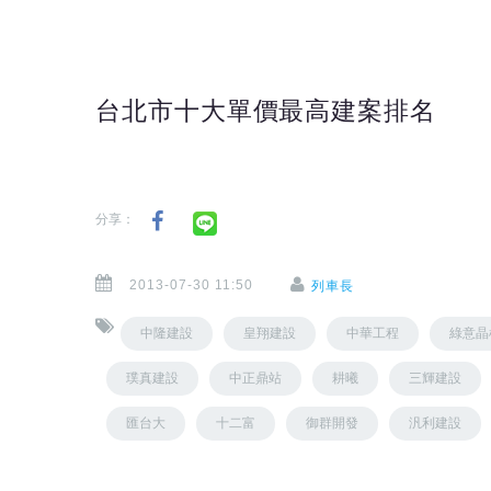
台北市十大單價最高建案排名
分享：
2013-07-30 11:50
列車長
中隆建設
皇翔建設
中華工程
綠意晶
璞真建設
中正鼎站
耕曦
三輝建設
匯台大
十二富
御群開發
汎利建設