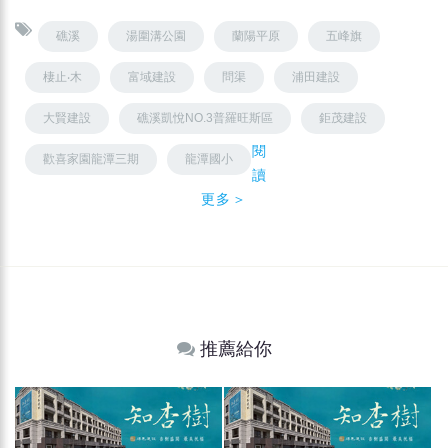
礁溪
湯圍溝公園
蘭陽平原
五峰旗
棲止‧木
富域建設
問渠
浦田建設
大賢建設
礁溪凱悅NO.3普羅旺斯區
鉅茂建設
閱
歡喜家園龍潭三期
龍潭國小
讀
更多＞
推薦給你