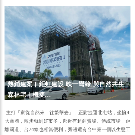
熱銷建案 | 鉅虹建設 映一彎綠 與自然共生
森林宅 | 機捷...
主打「家從自然來，往繁華去」，正對捷運北屯站，坐擁4
大商圈，散步就到好市多，鄰近有超商賣場、傳統市場，距
離國道、台74線也相當便利，旁邊還有台中第一個以生態工