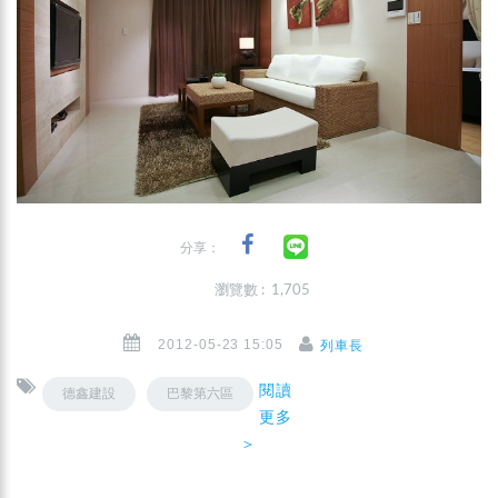
分享：
瀏覽數 : 1,705
2012-05-23 15:05
列車長
閱讀
德鑫建設
巴黎第六區
更多
＞