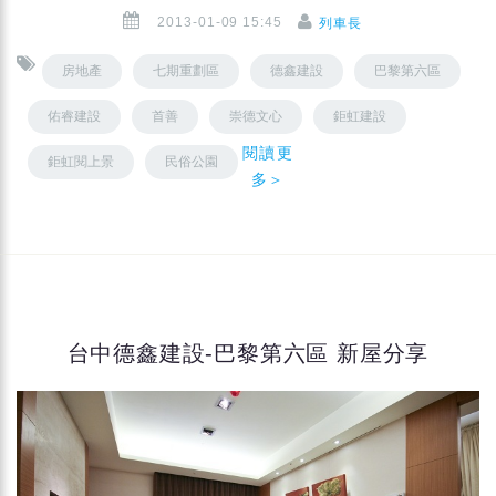
2013-01-09 15:45
列車長
房地產
七期重劃區
德鑫建設
巴黎第六區
佑睿建設
首善
崇德文心
鉅虹建設
閱讀更
鉅虹閱上景
民俗公園
多＞
台中德鑫建設-巴黎第六區 新屋分享