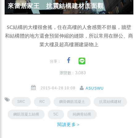
來當居家王 抗震結構建材面面觀
SC結構的大樓很會搖，住在高樓的人會感覺不舒服，牆壁
和結構體的地方還會預留伸縮的縫隙，所以常用在辦公、商
業大樓及超高樓層建築物上
分享：
瀏覽數 : 3,083
2015-04-28 10:08
ASUSWU
SRC
RC
鋼骨鋼筋混凝土
抗震結構建材
鋼筋混凝土結構
SC
純鋼骨結構
閱讀更多＞