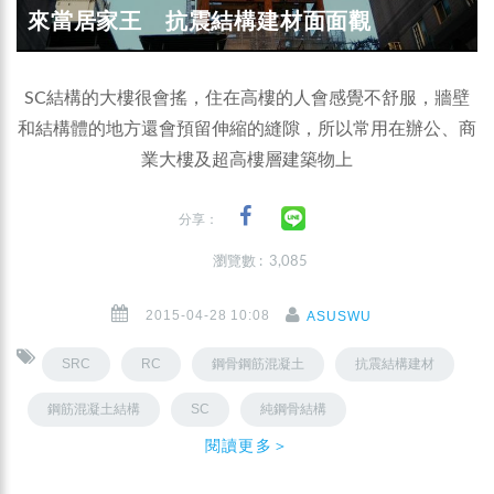
來當居家王 抗震結構建材面面觀
SC結構的大樓很會搖，住在高樓的人會感覺不舒服，牆壁
和結構體的地方還會預留伸縮的縫隙，所以常用在辦公、商
業大樓及超高樓層建築物上
分享：
瀏覽數 : 3,085
2015-04-28 10:08
ASUSWU
SRC
RC
鋼骨鋼筋混凝土
抗震結構建材
鋼筋混凝土結構
SC
純鋼骨結構
閱讀更多＞