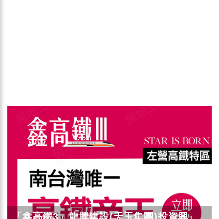
「鑫高鐵3」龍騰建設(天玉集團)投資興