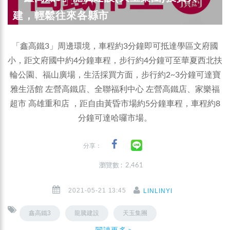
建，輕鬆往來各縣市
「鑫高鐵3」周邊環境，車程約3分鐘即可抵達學區文府國
小，距文府國中約4分鐘車程，步行約4分鐘可至華夏西北扶
輪公園、福山廣場，生活採買方面，步行約2~3分鐘可達寶
雅生活館 左營高鐵店、全聯福利中心 左營高鐵店、家樂福
超市 高雄重和店 ，距自由黃昏市場約5分鐘車程，車程約8
分鐘可達哈囉市場。
分享：
瀏覽數 : 2,461
2021-05-21 13:45
LINLINYI
鑫高鐵3
龍騰建設
天玉集團
閱讀更多＞