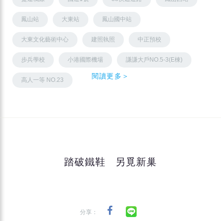
鳳山站
大東站
鳳山國中站
大東文化藝術中心
建照執照
中正預校
步兵學校
小港國際機場
謙謙大戶NO.5-3(E棟)
閱讀更多＞
高人一等 NO.23
踏破鐵鞋 另覓新巢
分享：