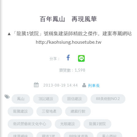
百年鳳山 再現風華
▲「龍騰1號院」號稱集建築師精銳之傑作。建案專屬網站
http://kaohsiung.housetube.tw
分享：
瀏覽數 : 1,598
2013-08-19 14:44
列車長
鳳山
頂記建設
固信建設
88美樹館NO.2
龍騰建設
三發地產
總裁行館
衛武營藝術文化中心
光順建設
龍騰1號院
捷運橘線
國道1號
88快速道路
鳳山西站