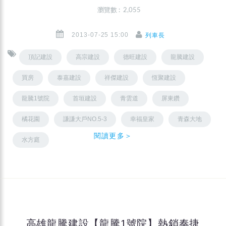
瀏覽數 : 2,055
2013-07-25 15:00
列車長
頂記建設
高宗建設
德旺建設
龍騰建設
買房
泰嘉建設
祥傑建設
恆聚建設
龍騰1號院
首垣建設
青雲道
屏東鑽
橘花園
謙謙大戶NO.5-3
幸福皇家
青森大地
閱讀更多＞
水方庭
高雄龍騰建設【龍騰1號院】熱銷奏捷