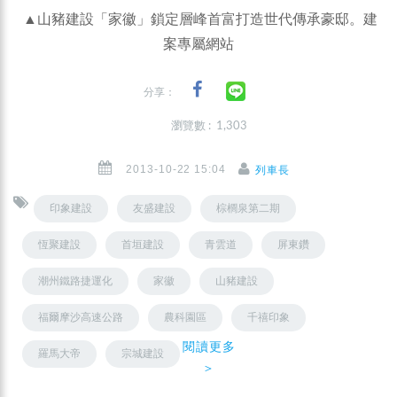
▲山豬建設「家徽」鎖定層峰首富打造世代傳承豪邸。建
案專屬網站
分享：
瀏覽數 : 1,303
2013-10-22 15:04
列車長
印象建設
友盛建設
棕櫚泉第二期
恆聚建設
首垣建設
青雲道
屏東鑽
潮州鐵路捷運化
家徽
山豬建設
福爾摩沙高速公路
農科園區
千禧印象
閱讀更多
羅馬大帝
宗城建設
＞