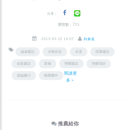
分享：
瀏覽數 : 715
2013-03-22 14:07
列車長
誠遠建設
水映自在
水漾
恆聚建設
佑富建設
富御
翔耀建設
翔耀境好
閱讀更
德協國小
鶴聲國中
多＞
推薦給你