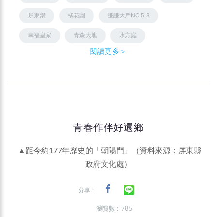
屏東鑽
橘花園
謙謙大戶NO.5-3
幸福皇家
青森大地
水方庭
閱讀更多＞
青春作伴好還鄉
▲距今約177年歷史的「朝陽門」（資料來源：屏東縣
政府文化處）
分享：
瀏覽數 : 785