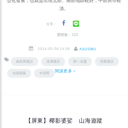
型化發展，也就是出現北部、南部地區較好，中部房市較
淡。
分享：
瀏覽數 : 320
2014-05-06 14:56
ASUSWU
義昌興建設
達運建設
第一名廈
恆聚建設
閱讀更多＞
光朗講義
水雲間
【屏東】椰影婆娑 山海遊蹤