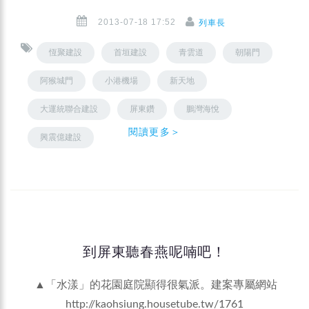
2013-07-18 17:52
列車長
恆聚建設
首垣建設
青雲道
朝陽門
阿猴城門
小港機場
新天地
大運統聯合建設
屏東鑽
鵬灣海悅
閱讀更多＞
興震億建設
到屏東聽春燕呢喃吧！
▲「水漾」的花園庭院顯得很氣派。建案專屬網站
http://kaohsiung.housetube.tw/1761