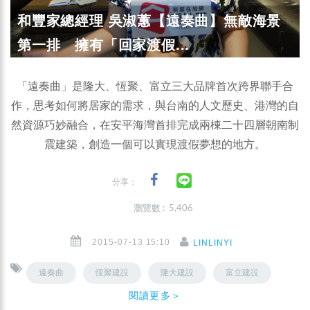
和豐家總經理 吳淑蕙【遠奏曲】無敵海景
第一排 擁有「回家渡假...
「遠奏曲」是隆大、恆聚、富立三大品牌首次跨界聯手合
作，思考如何將居家的需求，與台南的人文歷史、港灣的自
然資源巧妙融合，在安平海灣首排完成兩棟二十四層朝南制
震建築，創造一個可以實現渡假夢想的地方。
分享：
瀏覽數 : 5,406
2015-07-13 15:10
LINLINYI
遠奏曲
恆聚建設
隆大建設
富立建設
閱讀更多＞