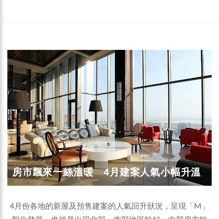
房市飄來一絲溫暖 4月建案人氣小幅升溫
4月份各地的新屋及預售建案的人氣回升狀況，呈現「M」