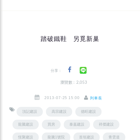
踏破鐵鞋 另覓新巢
分享：
瀏覽數 : 2,053
2013-07-25 15:00
列車長
頂記建設
高宗建設
德旺建設
龍騰建設
買房
泰嘉建設
祥傑建設
恆聚建設
龍騰1號院
首垣建設
青雲道