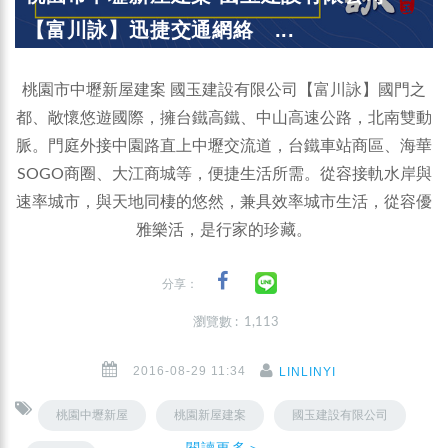
【富川詠】迅捷交通網絡 ...
桃園市中壢新屋建案 國玉建設有限公司【富川詠】國門之
都、敞懷悠遊國際，擁台鐵高鐵、中山高速公路，北南雙動
脈。門庭外接中園路直上中壢交流道，台鐵車站商區、海華
SOGO商圈、大江商城等，便捷生活所需。從容接軌水岸與
速率城市，與天地同棲的悠然，兼具效率城市生活，從容優
雅樂活，是行家的珍藏。
分享：
瀏覽數 : 1,113
2016-08-29 11:34
LINLINYI
桃園中壢新屋
桃園新屋建案
國玉建設有限公司
閱讀更多＞