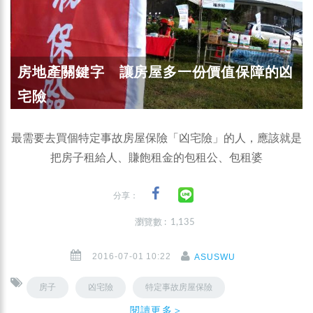
房地產關鍵字 讓房屋多一份價值保障的凶
宅險
最需要去買個特定事故房屋保險「凶宅險」的人，應該就是
把房子租給人、賺飽租金的包租公、包租婆
分享：
瀏覽數 : 1,135
2016-07-01 10:22
ASUSWU
房子
凶宅險
特定事故房屋保險
閱讀更多＞