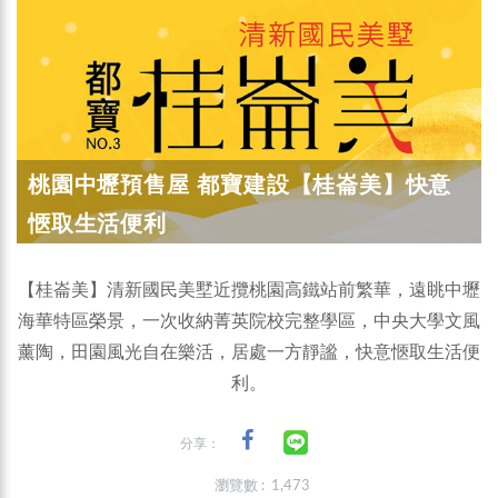
桃園中壢預售屋 都寶建設【桂崙美】快意
愜取生活便利
【桂崙美】清新國民美墅近攬桃園高鐵站前繁華，遠眺中壢
海華特區榮景，一次收納菁英院校完整學區，中央大學文風
薰陶，田園風光自在樂活，居處一方靜謐，快意愜取生活便
利。
分享：
瀏覽數 : 1,473