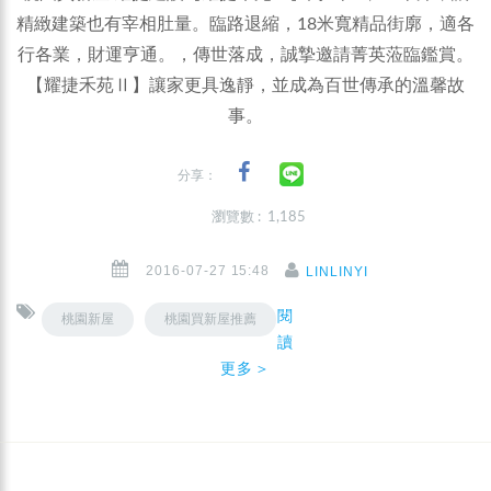
精緻建築也有宰相肚量。臨路退縮，18米寬精品街廓，適各
行各業，財運亨通。，傳世落成，誠摯邀請菁英蒞臨鑑賞。
【耀捷禾苑Ⅱ】讓家更具逸靜，並成為百世傳承的溫馨故
事。
分享：
瀏覽數 : 1,185
2016-07-27 15:48
LINLINYI
閱
桃園新屋
桃園買新屋推薦
讀
更多＞