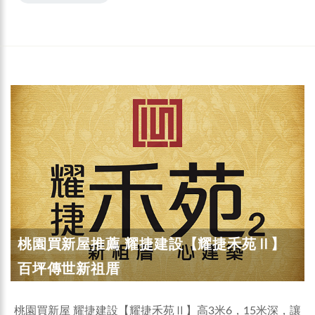
桃園買新屋推薦 耀捷建設【耀捷禾苑Ⅱ】
百坪傳世新祖厝
桃園買新屋 耀捷建設【耀捷禾苑Ⅱ】高3米6，15米深，讓