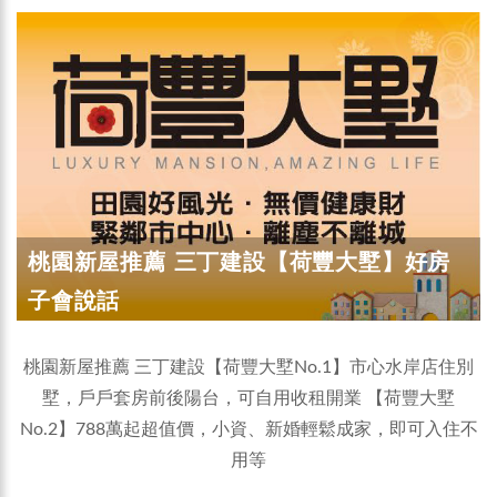
桃園新屋推薦 三丁建設【荷豐大墅】好房
子會說話
桃園新屋推薦 三丁建設【荷豐大墅No.1】市心水岸店住別
墅，戶戶套房前後陽台，可自用收租開業 【荷豐大墅
No.2】788萬起超值價，小資、新婚輕鬆成家，即可入住不
用等