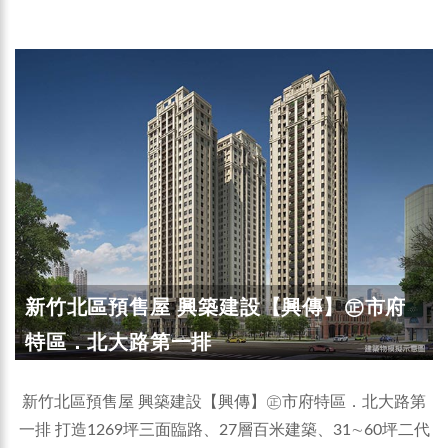
新竹北區預售屋 興築建設【興傳】㊣市府
特區．北大路第一排
新竹北區預售屋 興築建設【興傳】㊣市府特區．北大路第
一排 打造1269坪三面臨路、27層百米建築、31∼60坪二代