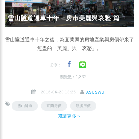
雪山隧道通車十年 房市美麗與哀愁 篇
雪山隧道通車十年之後，為宜蘭縣的房地產業與房價帶來了
無盡的「美麗」與「哀愁」。
分享：
瀏覽數 : 1,332
2016-06-23 13:25
ASUSWU
雪山隧道
宜蘭房價
礁溪房價
閱讀更多＞