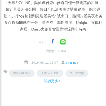
「天際SKYLINE」與仙跡岩登山步道口僅一條馬路的距離，
鄰近景美河濱公園，假日可以沿著車道騎腳踏車、跑步運
動；步行6分鐘就到捷運景美站1號出口，熱鬧的景美夜市美
食百貨商圈就在一旁，星巴克、摩斯漢堡、Uniqlo、宜得利
家居、Daiso大創百貨國際潮流同步時尚
分享：
瀏覽數 : 1,303
2016-08-11 16:07
LINLINYI
維多利亞建設
天際SKYLINE
文山區建案
閱讀更多＞