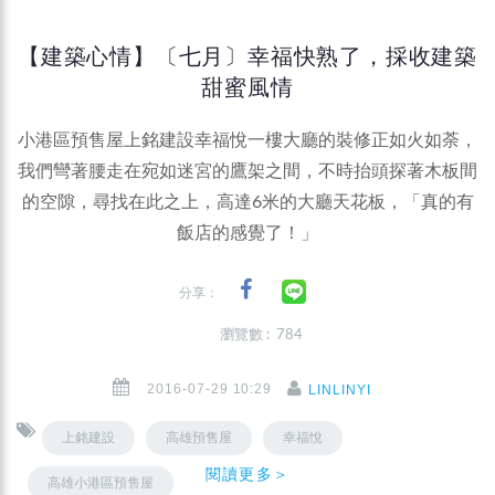
【建築心情】〔七月〕幸福快熟了，採收建築
甜蜜風情
小港區預售屋上銘建設幸福悅一樓大廳的裝修正如火如荼，
我們彎著腰走在宛如迷宮的鷹架之間，不時抬頭探著木板間
的空隙，尋找在此之上，高達6米的大廳天花板，「真的有
飯店的感覺了！」
分享：
瀏覽數 : 784
2016-07-29 10:29
LINLINYI
上銘建設
高雄預售屋
幸福悅
閱讀更多＞
高雄小港區預售屋