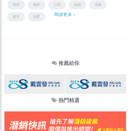
買房
楠梓
三民
前鎮
苓雅
閱讀更多＞
透天
別墅
推薦給你
熱門精選