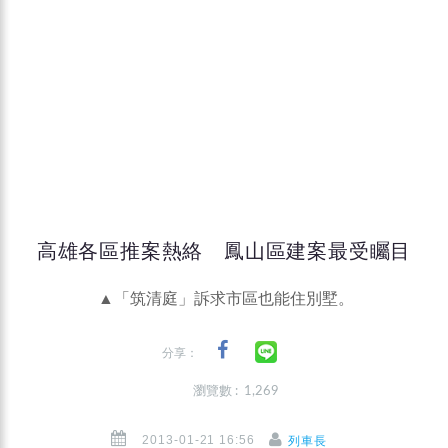
高雄各區推案熱絡 鳳山區建案最受矚目
▲「筑清庭」訴求市區也能住別墅。
分享：
瀏覽數 : 1,269
2013-01-21 16:56
列車長