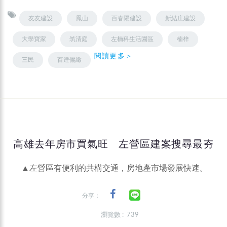
友友建設
鳳山
百春陽建設
新結庄建設
大學寶家
筑清庭
左楠科生活園區
楠梓
閱讀更多＞
三民
百達儷緻
高雄去年房市買氣旺 左營區建案搜尋最夯
▲左營區有便利的共構交通，房地產市場發展快速。
分享：
瀏覽數 : 739