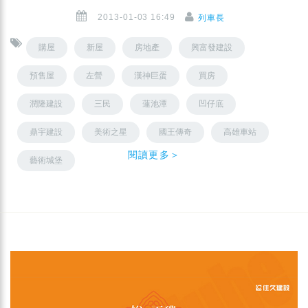
2013-01-03 16:49
列車長
購屋
新屋
房地產
興富發建設
預售屋
左營
漢神巨蛋
買房
潤隆建設
三民
蓮池潭
凹仔底
鼎宇建設
美術之星
國王傳奇
高雄車站
閱讀更多＞
藝術城堡