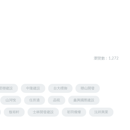
瀏覽數 : 1,272
昱聯建設
中隆建設
台大樸御
聯山開發
山河悅
任所適
晶硯
鑫興國際建設
馥裕軒
士林開發建設
初羽燦燦
沅祥興業