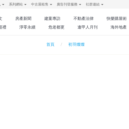
訊
系列網站
中古屋租售
廣告刊登服務
社群連結
文
房產新聞
建案專訪
不動產法律
快樂購屋術
巡禮
淨零永續
危老都更
逢甲人月刊
海外地產
初羽燦燦
首頁