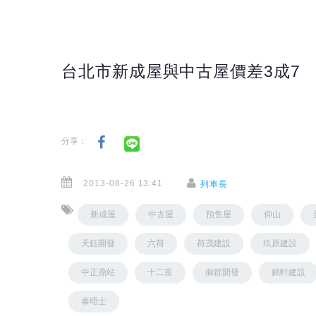
台北市新成屋與中古屋價差3成7
分享：
2013-08-26 13:41
列車長
新成屋
中古屋
預售屋
仰山
天鈺開發
六荷
荷茂建設
玖原建設
中正鼎站
十二富
御群開發
銘軒建設
泰晤士