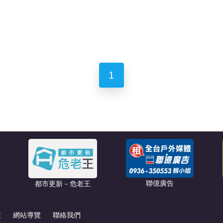
1
聯億廣告
都市更新－危老王
策
網站導覽
聯絡我們