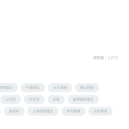
瀏覽數 : 1,272
昱聯建設
中隆建設
台大樸御
聯山開發
山河悅
任所適
晶硯
鑫興國際建設
馥裕軒
士林開發建設
初羽燦燦
沅祥興業