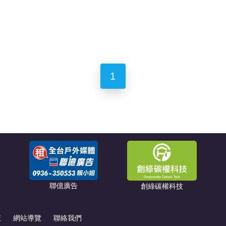
1
聯億廣告
創綠碳權科技
策
網站導覽
聯絡我們