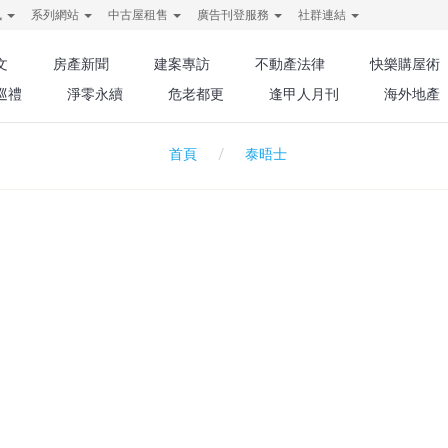
訊
系列網站
中古屋租售
廣告刊登服務
社群連結
文
房產新聞
建案專訪
不動產法律
快樂購屋術
巡禮
淨零永續
危老都更
逢甲人月刊
海外地產
泰晤士
首頁