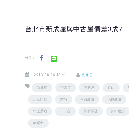
台北市新成屋與中古屋價差3成7
分享：
2013-08-26 13:41
列車長
新成屋
中古屋
預售屋
仰山
天鈺開發
六荷
荷茂建設
玖原建設
中正鼎站
十二富
御群開發
銘軒建設
泰晤士