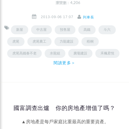
瀏覽數 : 4,206
2013-09-06 17:07
列車長
新屋
中古屋
預售屋
高鐵
斗六
虎尾
虎尾農工
力龍建設
梧桐
虎尾高鐵春不老
水龍組
廣瓏建設
禾楓君悅
閱讀更多＞
國富調查出爐 你的房地產增值了嗎？
▲房地產是每戶家庭比重最高的重要資產。