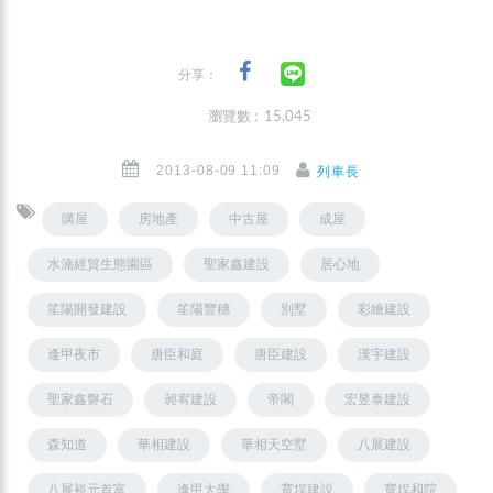
分享：
瀏覽數 : 15,045
2013-08-09 11:09
列車長
購屋
房地產
中古屋
成屋
水湳經貿生態園區
聖家鑫建設
居心地
笙陽開發建設
笙陽豐穗
別墅
彩繪建設
逢甲夜市
唐臣和庭
唐臣建設
漢宇建設
聖家鑫磐石
昶宥建設
帝閣
宏昱泰建設
森知道
華相建設
華相天空墅
八展建設
八展裕元首富
逢甲大學
寬埕建設
寬埕和院