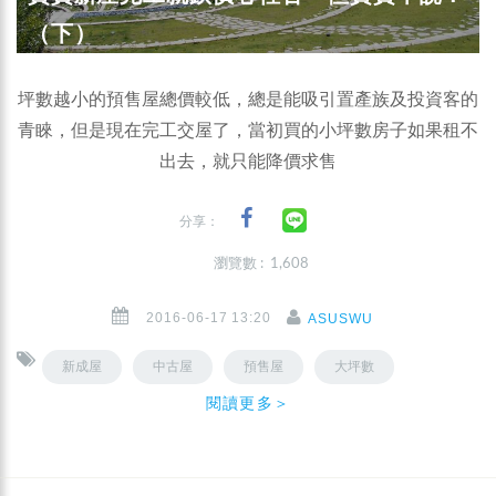
（下）
坪數越小的預售屋總價較低，總是能吸引置產族及投資客的
青睞，但是現在完工交屋了，當初買的小坪數房子如果租不
出去，就只能降價求售
分享：
瀏覽數 : 1,608
2016-06-17 13:20
ASUSWU
新成屋
中古屋
預售屋
大坪數
閱讀更多＞