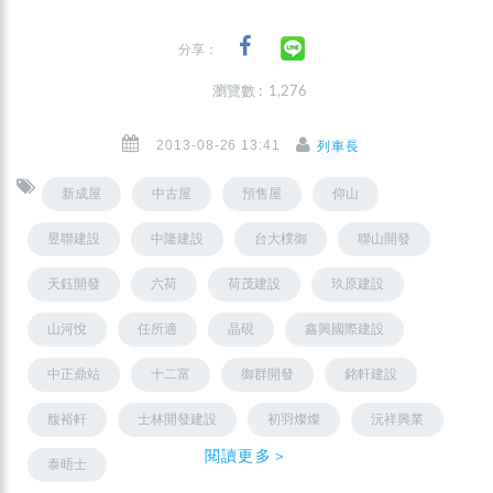
分享：
瀏覽數 : 1,276
2013-08-26 13:41
列車長
新成屋
中古屋
預售屋
仰山
昱聯建設
中隆建設
台大樸御
聯山開發
天鈺開發
六荷
荷茂建設
玖原建設
山河悅
任所適
晶硯
鑫興國際建設
中正鼎站
十二富
御群開發
銘軒建設
馥裕軒
士林開發建設
初羽燦燦
沅祥興業
閱讀更多＞
泰晤士