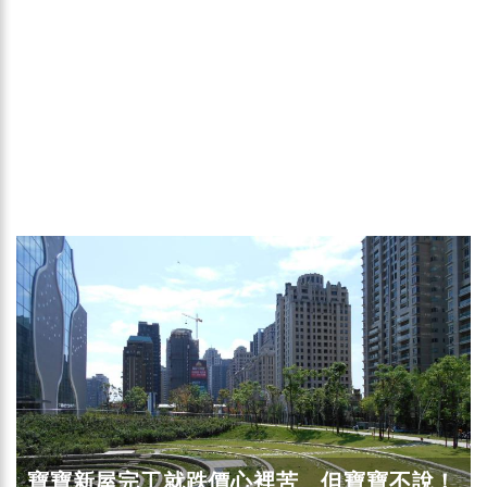
寶寶新屋完工就跌價心裡苦 但寶寶不說！