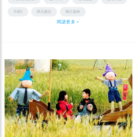
天晴2
舜元建設
獨立森林
閱讀更多＞