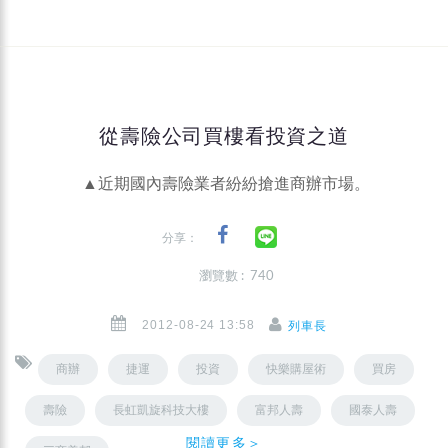
從壽險公司買樓看投資之道
▲近期國內壽險業者紛紛搶進商辦市場。
分享：
瀏覽數 : 740
2012-08-24 13:58
列車長
商辦
捷運
投資
快樂購屋術
買房
壽險
長虹凱旋科技大樓
富邦人壽
國泰人壽
閱讀更多＞