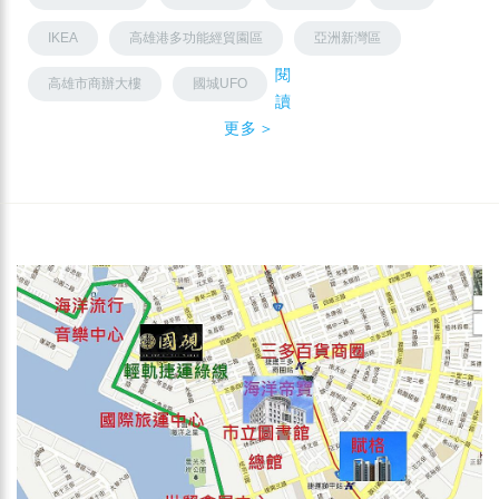
IKEA
高雄港多功能經貿園區
亞洲新灣區
閱
高雄市商辦大樓
國城UFO
讀
更多＞