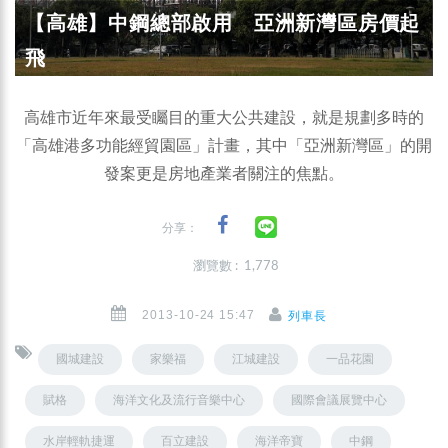
【高雄】中鋼總部啟用 亞洲新灣區房價起
飛
高雄市近年來最受矚目的重大公共建設，就是規劃多時的
「高雄港多功能經貿園區」計畫，其中「亞洲新灣區」的開
發案更是房地產業者關注的焦點。
分享：
瀏覽數 : 1,778
2013-10-24 15:47
列車長
國城建設
家樂福
江城建設
一品花園
賦格
海洋文化及流行音樂中心
國際會議展覽中心
水岸輕軌捷運
百立建設
海洋帝寶
中鋼