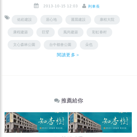
2013-10-15 12:03
列車長
佑崧建設
居心地
麗晨建設
康程大院
康程建築
巨擘
風尚建築
彩虹眷村
文心森林公園
台中都會公園
朵也
閱讀更多＞
推薦給你