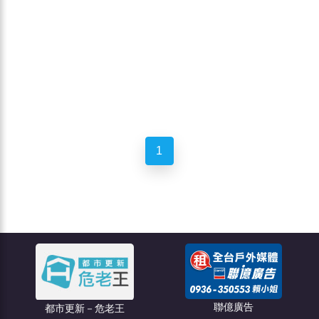
1
聯億廣告
都市更新－危老王