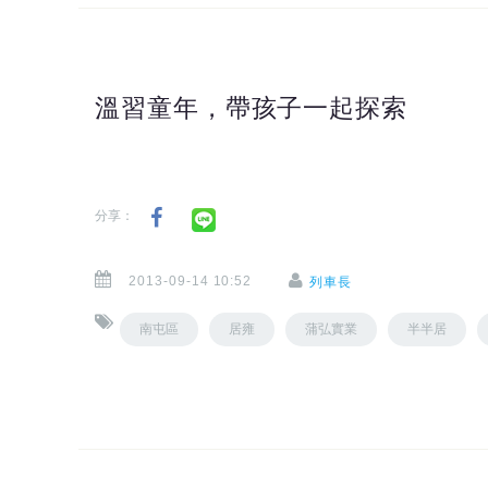
溫習童年，帶孩子一起探索
分享：
2013-09-14 10:52
列車長
南屯區
居雍
蒲弘實業
半半居