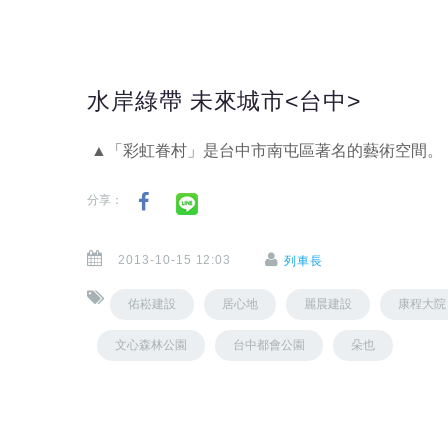
水岸綠帶 未來城市<台中>
▲「彩虹眷村」是台中市南屯區著名的藝術空間。
分享：
2013-10-15 12:03
列車長
佑崧建設
居心地
麗晨建設
康程大院
文心森林公園
台中都會公園
朵也