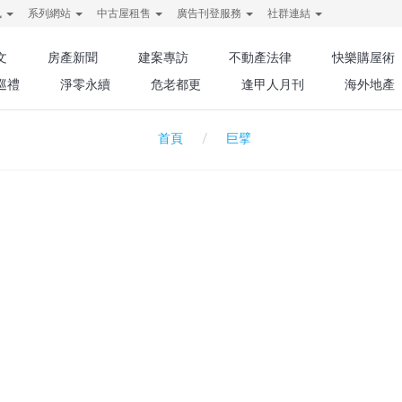
訊
系列網站
中古屋租售
廣告刊登服務
社群連結
文
房產新聞
建案專訪
不動產法律
快樂購屋術
巡禮
淨零永續
危老都更
逢甲人月刊
海外地產
巨擘
首頁