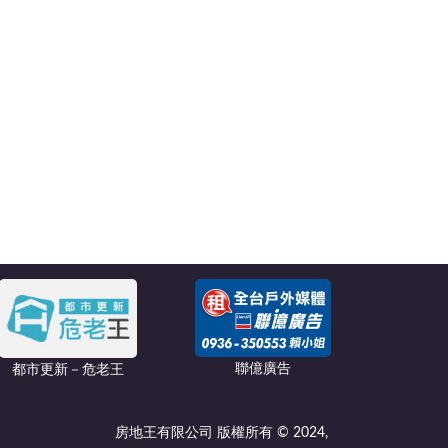
聯億廣告
都市更新－危老王
房地王有限公司 版權所有 © 2024,