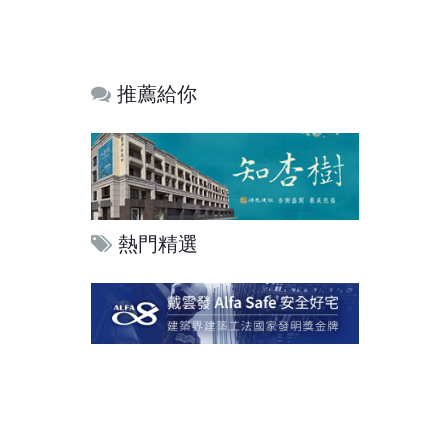
推薦給你
熱門精選