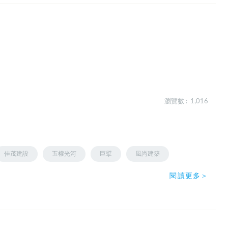
瀏覽數 : 1,016
佳茂建設
五權光河
巨擘
風尚建築
閱讀更多＞