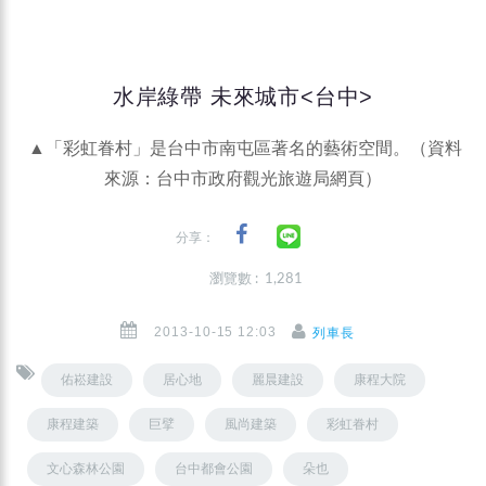
水岸綠帶 未來城市<台中>
▲「彩虹眷村」是台中市南屯區著名的藝術空間。（資料
來源：台中市政府觀光旅遊局網頁）
分享：
瀏覽數 : 1,281
2013-10-15 12:03
列車長
佑崧建設
居心地
麗晨建設
康程大院
康程建築
巨擘
風尚建築
彩虹眷村
文心森林公園
台中都會公園
朵也