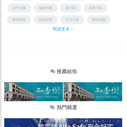
金門大橋
倫敦塔橋
廍子段
康程大院
康程建築
晴綻花園
五月天嵐
晴光花園
閱讀更多＞
推薦給你
熱門精選