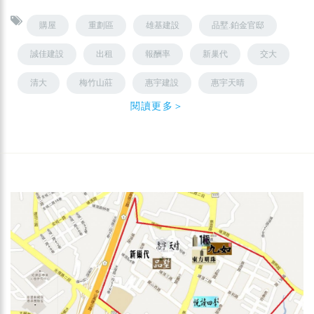
購屋
重劃區
雄基建設
品墅.鉑金官邸
誠佳建設
出租
報酬率
新巢代
交大
清大
梅竹山莊
惠宇建設
惠宇天晴
閱讀更多＞