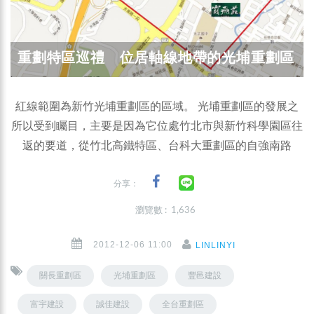
重劃特區巡禮 位居軸線地帶的光埔重劃區
紅線範圍為新竹光埔重劃區的區域。 光埔重劃區的發展之
所以受到矚目，主要是因為它位處竹北市與新竹科學園區往
返的要道，從竹北高鐵特區、台科大重劃區的自強南路
分享：
瀏覽數 : 1,636
2012-12-06 11:00
LINLINYI
關長重劃區
光埔重劃區
豐邑建設
富宇建設
誠佳建設
全台重劃區