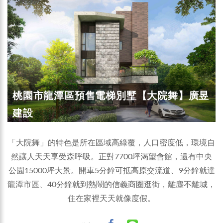
桃園市龍潭區預售電梯別墅【大院舞】廣昱
建設
「大院舞」的特色是所在區域高綠覆，人口密度低，環境自
然讓人天天享受森呼吸。正對7700坪渴望會館，還有中央
公園15000坪大景。開車5分鐘可抵高原交流道、9分鐘就達
龍潭市區、40分鐘就到熱鬧的信義商圈逛街，離塵不離城，
住在家裡天天就像度假。