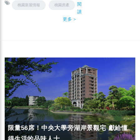
閱
桃園新屋情報
桃園房產
讀
更多＞
限量56席！中央大學旁湖岸景觀宅 獻給懂
得生活的品味人士