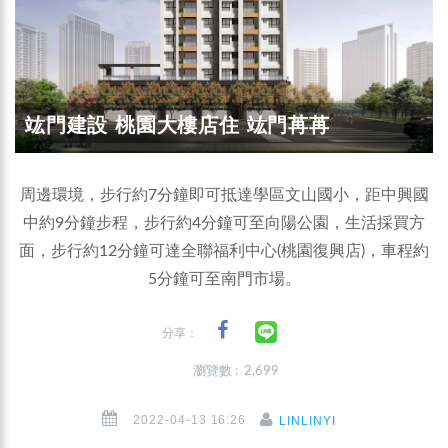
竑門建設 桃園大樓店住 竑門苒苒
周邊環境，步行約7分鐘即可抵達學區文山國小，距中興國
中約9分鐘步程，步行約4分鐘可至向陽公園，生活採買方
面，步行約12分鐘可達全聯福利中心(桃園復興店)，車程約
5分鐘可至南門市場。
分享：
瀏覽數 : 2,699
2022-04-13 16:26
LINLINYI