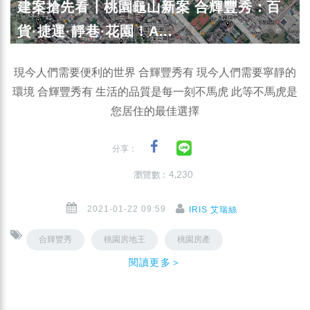
建案搶先看┃桃園龜山新案 合輝豐秀：百
貨·捷運·靜巷·花園！A...
現今人們需要便利的世界 合輝豐秀有 現今人們需要寧靜的
環境 合輝豐秀有 生活的品質是每一刻不馬虎 此等不馬虎是
您居住的最佳選擇
分享：
瀏覽數 : 4,230
2021-01-22 09:59
IRIS 艾瑞絲
合輝豐秀
桃園房地王
桃園房產
閱讀更多＞