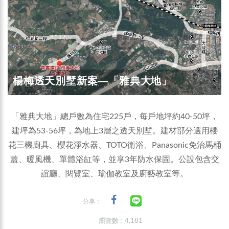
楊梅透天別墅新案—「雅典大地」
「雅典大地」總戶數為住宅225戶，每戶地坪約40-50坪，
建坪為53-56坪，為地上3層之透天別墅。建材部分選用櫻
花三機廚具、櫻花淨水器、TOTO衛浴、Panasonic免治馬桶
蓋、暖風機、單體浴缸等，並享3年防水保固。公設包含交
誼廳、閱覽室、瑜伽教室及廚藝教室等。
分享：
瀏覽數 : 4,181