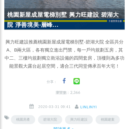
桃園新屋成屋電梯別墅 興力旺建設 碧湖大
院 淨善境美‧層峰...
興力旺建設推薦桃園新屋成屋電梯別墅-碧湖大院 全區共分
A、B兩大區，各有獨立進出門禁，每一戶均規劃五房，其
中二、三樓均規劃獨立衛浴設備的四間套房，頂樓則為多功
能景觀大露台起居空間，適合三代同堂傳承百年大宅！
分享：
瀏覽數 : 2,366
2020-03-31 09:41
LINLINYI
桃園房產
碧湖大院
興力旺建設
桃園建案
閱讀更多＞