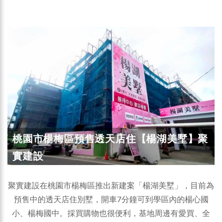
桃園市楊梅區預售透天店住【楊湖美墅】聚
實建設
聚實建設在桃園市楊梅區推出新建案「楊湖美墅」，目前為
預售中的透天店住別墅，開車7分鐘可到學區內的楊心國
小、楊梅國中。採買購物也很便利，基地周邊有愛買、全