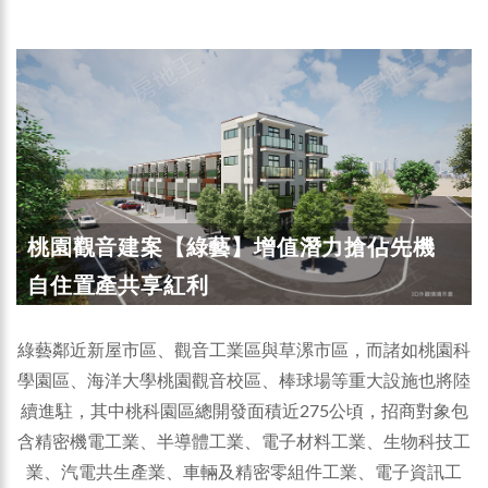
桃園觀音建案【綠藝】增值潛力搶佔先機
自住置產共享紅利
綠藝鄰近新屋市區、觀音工業區與草漯市區，而諸如桃園科
學園區、海洋大學桃園觀音校區、棒球場等重大設施也將陸
續進駐，其中桃科園區總開發面積近275公頃，招商對象包
含精密機電工業、半導體工業、電子材料工業、生物科技工
業、汽電共生產業、車輛及精密零組件工業、電子資訊工