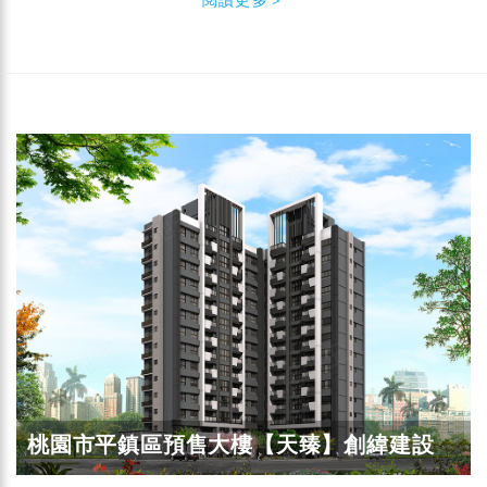
桃園市平鎮區預售大樓【天臻】創緯建設