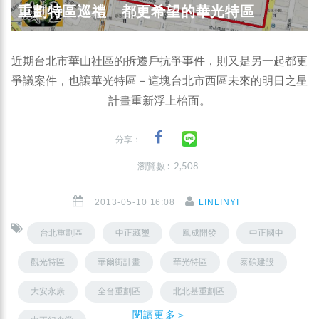
重劃特區巡禮 都更希望的華光特區
近期台北市華山社區的拆遷戶抗爭事件，則又是另一起都更
爭議案件，也讓華光特區－這塊台北市西區未來的明日之星
計畫重新浮上枱面。
分享：
瀏覽數 : 2,508
2013-05-10 16:08
LINLINYI
台北重劃區
中正藏璽
鳳成開發
中正國中
觀光特區
華爾街計畫
華光特區
泰碩建設
大安永康
全台重劃區
北北基重劃區
閱讀更多＞