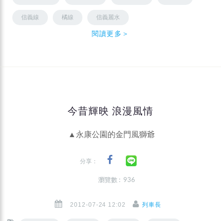
信義線
橘線
信義麗水
閱讀更多＞
今昔輝映 浪漫風情
▲永康公園的金門風獅爺
分享：
瀏覽數 : 936
2012-07-24 12:02
列車長