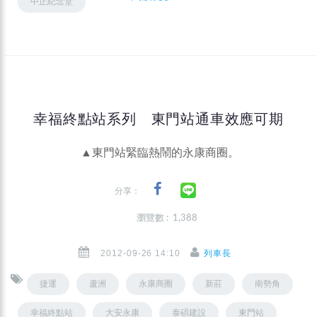
中正紀念堂
幸福終點站系列 東門站通車效應可期
▲東門站緊臨熱鬧的永康商圈。
分享：
瀏覽數 : 1,388
2012-09-26 14:10
列車長
捷運
蘆洲
永康商圈
新莊
南勢角
幸福終點站
大安永康
泰碩建設
東門站