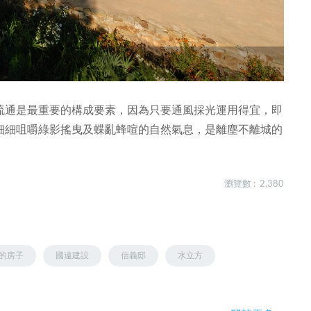
流通是最重要的構成要素，因為只要通風採光運用得宜，即
細細咀嚼綠影搖曳及蝶亂蜂喧的自然氣息，是離塵不離城的
瀏覽數 : 2,380
的房子
國遠建設
信義邸
水立方