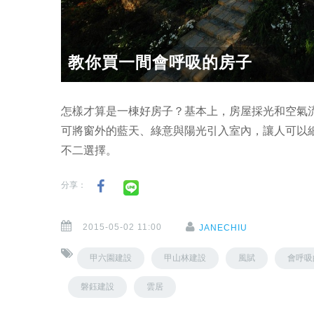
教你買一間會呼吸的房子
怎樣才算是一棟好房子？基本上，房屋採光和空氣
可將窗外的藍天、綠意與陽光引入室內，讓人可以
不二選擇。
分享：
2015-05-02 11:00
JANECHIU
甲六園建設
甲山林建設
風賦
會呼吸
磐鈺建設
雲居