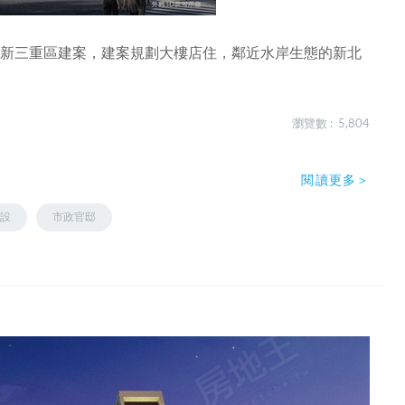
最新三重區建案，建案規劃大樓店住，鄰近水岸生態的新北
瀏覽數 : 5,804
閱讀更多＞
設
市政官邸