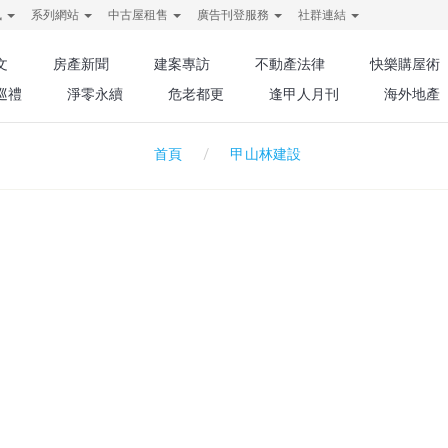
訊
系列網站
中古屋租售
廣告刊登服務
社群連結
文
房產新聞
建案專訪
不動產法律
快樂購屋術
巡禮
淨零永續
危老都更
逢甲人月刊
海外地產
甲山林建設
首頁