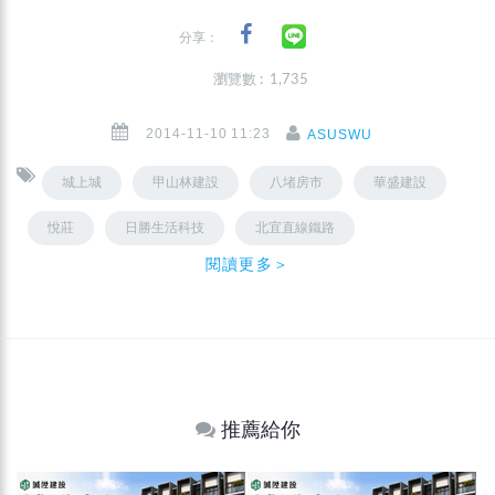
分享：
瀏覽數 : 1,735
2014-11-10 11:23
ASUSWU
城上城
甲山林建設
八堵房市
華盛建設
悅莊
日勝生活科技
北宜直線鐵路
閱讀更多＞
推薦給你