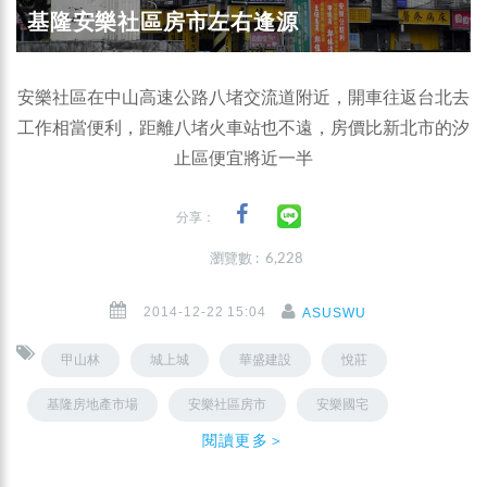
基隆安樂社區房市左右逢源
安樂社區在中山高速公路八堵交流道附近，開車往返台北去
工作相當便利，距離八堵火車站也不遠，房價比新北市的汐
止區便宜將近一半
分享：
瀏覽數 : 6,228
2014-12-22 15:04
ASUSWU
甲山林
城上城
華盛建設
悅莊
基隆房地產市場
安樂社區房市
安樂國宅
閱讀更多＞