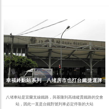
幸福終點站系列 八堵房市也打台鐵捷運牌
八堵車站是宜蘭支線鐵路，與基隆到高雄縱貫鐵路的交會
站，因此一直是台鐵對號列車必定停靠的大站