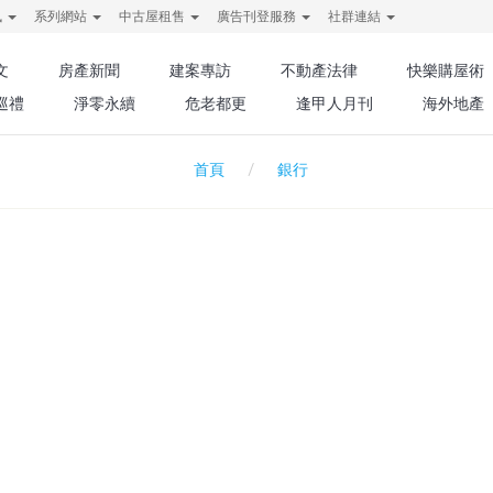
訊
系列網站
中古屋租售
廣告刊登服務
社群連結
文
房產新聞
建案專訪
不動產法律
快樂購屋術
巡禮
淨零永續
危老都更
逢甲人月刊
海外地產
銀行
首頁