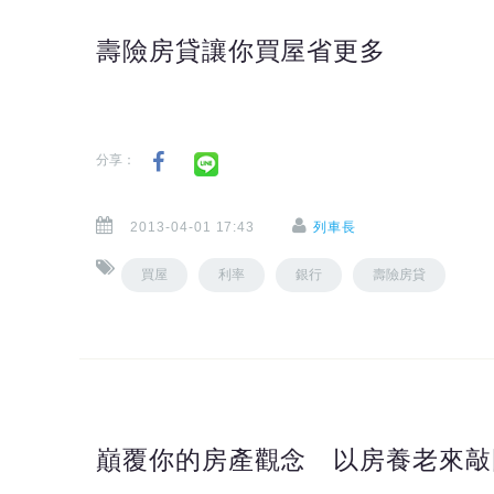
壽險房貸讓你買屋省更多
分享：
2013-04-01 17:43
列車長
買屋
利率
銀行
壽險房貸
巔覆你的房產觀念 以房養老來敲