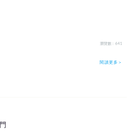
瀏覽數 : 641
閱讀更多＞
門