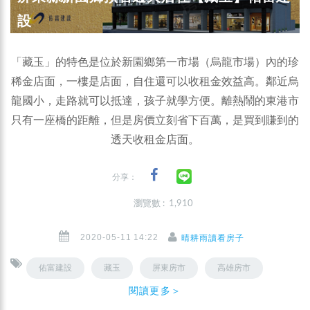
設
「藏玉」的特色是位於新園鄉第一市場（烏龍市場）內的珍
稀金店面，一樓是店面，自住還可以收租金效益高。鄰近烏
龍國小，走路就可以抵達，孩子就學方便。離熱鬧的東港市
只有一座橋的距離，但是房價立刻省下百萬，是買到賺到的
透天收租金店面。
分享：
瀏覽數 : 1,910
2020-05-11 14:22
晴耕雨讀看房子
佑富建設
藏玉
屏東房市
高雄房市
閱讀更多＞