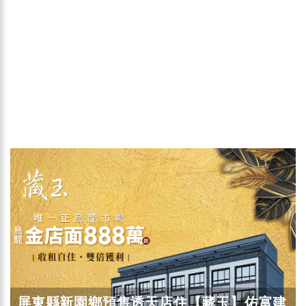
屏東縣新園鄉預售透天店住【藏玉】佑富建