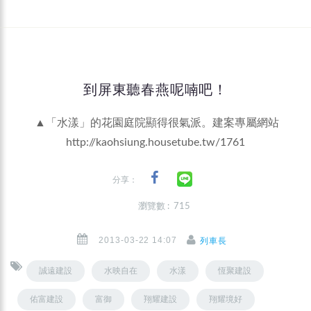
到屏東聽春燕呢喃吧！
▲「水漾」的花園庭院顯得很氣派。建案專屬網站
http://kaohsiung.housetube.tw/1761
分享：
瀏覽數 : 715
2013-03-22 14:07
列車長
誠遠建設
水映自在
水漾
恆聚建設
佑富建設
富御
翔耀建設
翔耀境好