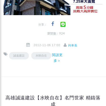
分享：
瀏覽數 : 924
2012-11-06 17:00
列車長
閱讀更
誠遠建設
水映自在
多＞
高雄誠遠建設【水映自在】名門世家 精鑄落
成