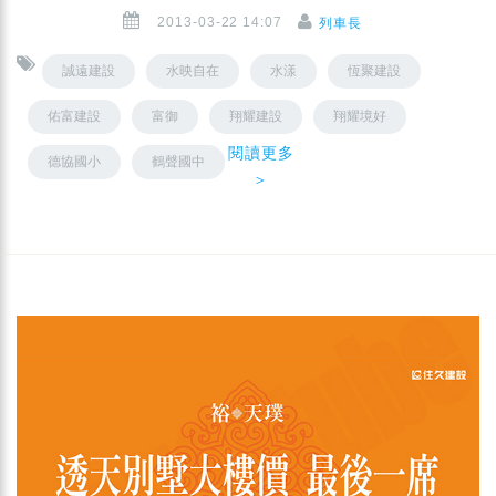
2013-03-22 14:07
列車長
誠遠建設
水映自在
水漾
恆聚建設
佑富建設
富御
翔耀建設
翔耀境好
閱讀更多
德協國小
鶴聲國中
＞