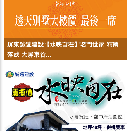
屏東誠遠建設【水映自在】名門世家 精鑄
落成 大屏東首...