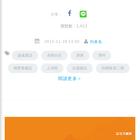
分享：
瀏覽數 : 1,453
2012-11-19 13:50
列車長
誠遠建設
水映自在
屏東
潮州
瀚豐泰建設
上河硯
友盛建設
棕櫚泉第二期
閱讀更多＞