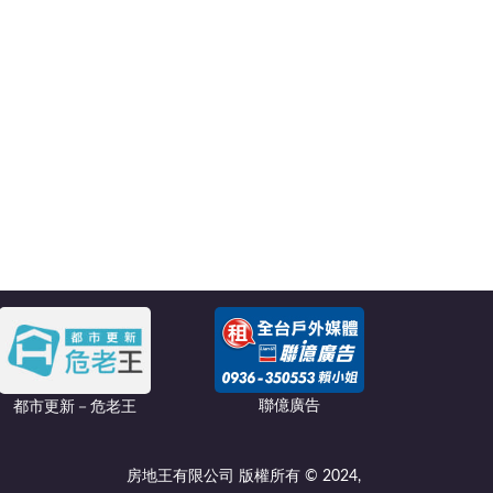
聯億廣告
都市更新－危老王
房地王有限公司 版權所有 © 2024,