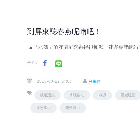
到屏東聽春燕呢喃吧！
▲「水漾」的花園庭院顯得很氣派。建案專屬網站
分享：
2013-03-22 14:07
列車長
誠遠建設
水映自在
水漾
恆聚建設
德協國小
鶴聲國中