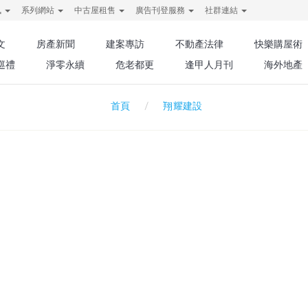
訊
系列網站
中古屋租售
廣告刊登服務
社群連結
文
房產新聞
建案專訪
不動產法律
快樂購屋術
巡禮
淨零永續
危老都更
逢甲人月刊
海外地產
翔耀建設
首頁