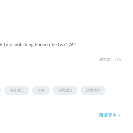
http://kaohsiung.housetube.tw/1761
瀏覽數 : 715
佑富建設
富御
翔耀建設
翔耀境好
閱讀更多＞