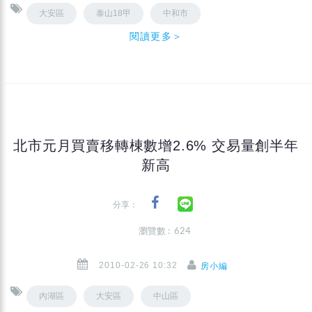
大安區
泰山18甲
中和市
閱讀更多＞
北市元月買賣移轉棟數增2.6% 交易量創半年
新高
分享：
瀏覽數 : 624
2010-02-26 10:32
房小編
內湖區
大安區
中山區