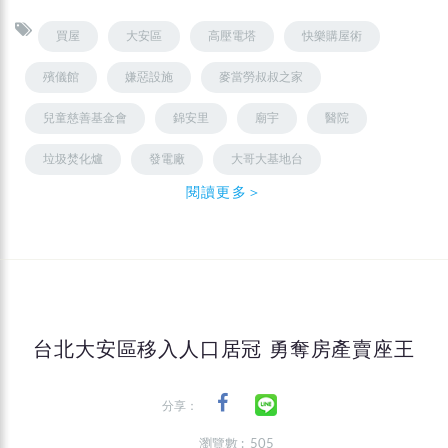
買屋
大安區
高壓電塔
快樂購屋術
殯儀館
嫌惡設施
麥當勞叔叔之家
兒童慈善基金會
錦安里
廟宇
醫院
垃圾焚化爐
發電廠
大哥大基地台
閱讀更多＞
台北大安區移入人口居冠 勇奪房產賣座王
分享：
瀏覽數 : 505